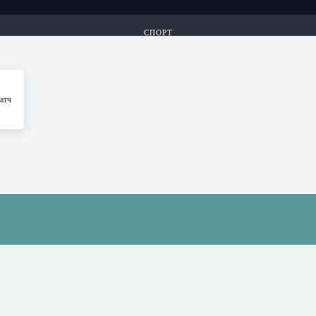
СПОРТ
КИБЕРСПОРТ
атч
ЛОТЕРЕИ
ИГРЫ 24/7
...
СПОРТ
КИБЕРСПОРТ
ЛОТЕРЕИ
ИГРЫ 24/7