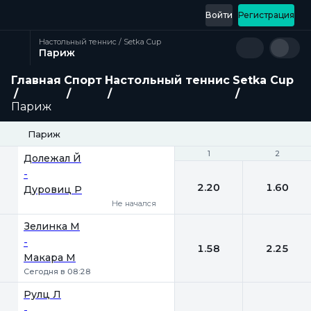
Войти
Регистрация
Настольный теннис / Setka Cup
Париж
Главная
Спорт
Настольный теннис
Setka Cup
Париж
Париж
1
1
2
2
Долежал Й
-
2.20
1.60
Дуровиц Р
Не начался
Зелинка М
-
1.58
2.25
Макара М
Сегодня в 08:28
Рулц Л
-