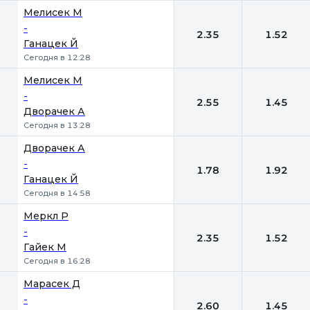
Мелисек М
-
2.35
1.52
Ганацек Й
Сегодня в 12:28
Мелисек М
-
2.55
1.45
Дворачек А
Сегодня в 13:28
Дворачек А
-
1.78
1.92
Ганацек Й
Сегодня в 14:58
Меркл Р
-
2.35
1.52
Гайек М
Сегодня в 16:28
Марасек Д
-
2.60
1.45