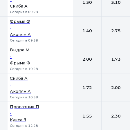
1.30
3.10
Скиба А
Сегодня в 09:28
Фрымл Ф
-
1.40
2.75
Акопян А
Сегодня в 09:58
Выдра М
-
2.00
1.73
Фрымл Ф
Сегодня в 10:28
Скиба А
-
1.72
2.00
Акопян А
Сегодня в 10:58
Провазник П
-
1.55
2.30
Кукса З
Сегодня в 12:28