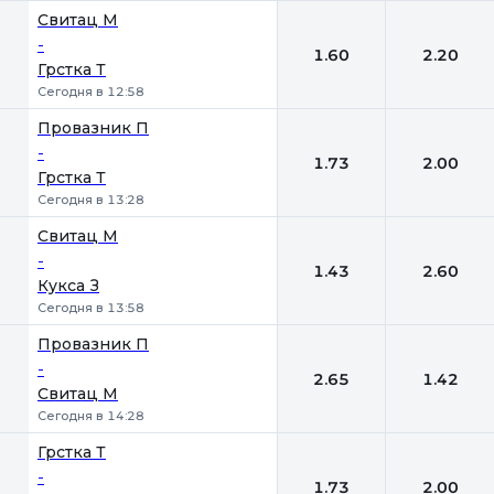
Свитац М
-
1.60
2.20
Грстка Т
Сегодня в 12:58
Провазник П
-
1.73
2.00
Грстка Т
Сегодня в 13:28
Свитац М
-
1.43
2.60
Кукса З
Сегодня в 13:58
Провазник П
-
2.65
1.42
Свитац М
Сегодня в 14:28
Грстка Т
-
1.73
2.00