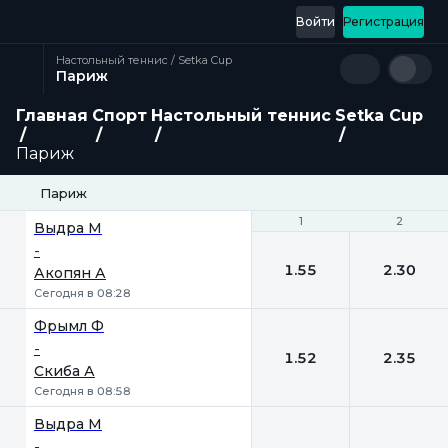
Войти
Регистрация
Настольный теннис / Setka Cup
Париж
Главная
Спорт
Настольный теннис
Setka Cup
Париж
Париж
1
1
2
2
Выдра М
-
1.55
2.30
Акопян А
Сегодня в 08:28
Фрымл Ф
-
1.52
2.35
Скиба А
Сегодня в 08:58
Выдра М
-