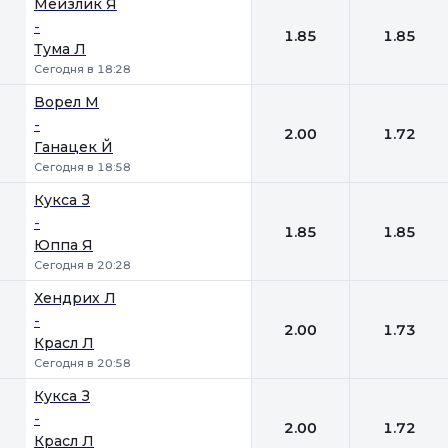
Мейзлик Я
-
1.85
1.85
Тума Л
Сегодня в 18:28
Ворел М
-
2.00
1.72
Ганацек Й
Сегодня в 18:58
Кукса З
-
1.85
1.85
Юппа Я
Сегодня в 20:28
Хендрих Л
-
2.00
1.73
Красл Л
Сегодня в 20:58
Кукса З
-
2.00
1.72
Красл Л