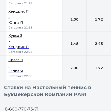
Сегодня в 21:28
Хендрих Л
-
2.00
1.72
Юппа Я
Сегодня в 21:58
Кукса З
-
1.48
2.45
Хендрих Л
Сегодня в 22:28
Красл Л
-
2.00
1.72
Юппа Я
Сегодня в 22:58
Ставки на Настольный теннис в
Букмекерской Компании PARI
8-800-770-73-71