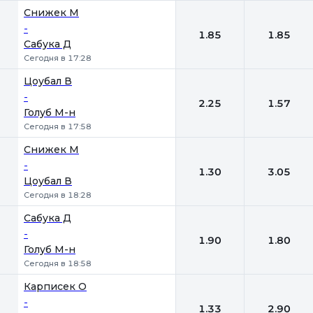
Снижек М
-
1.85
1.85
Сабука Д
Сегодня в 17:28
Цоубал В
-
2.25
1.57
Голуб М-н
Сегодня в 17:58
Снижек М
-
1.30
3.05
Цоубал В
Сегодня в 18:28
Сабука Д
-
1.90
1.80
Голуб М-н
Сегодня в 18:58
Карписек О
-
1.33
2.90