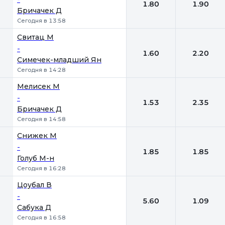
1.80
1.90
Бричачек Д
Сегодня в 13:58
Свитац М
-
1.60
2.20
Симечек-младший Ян
Сегодня в 14:28
Мелисек М
-
1.53
2.35
Бричачек Д
Сегодня в 14:58
Снижек М
-
1.85
1.85
Голуб М-н
Сегодня в 16:28
Цоубал В
-
5.60
1.09
Сабука Д
Сегодня в 16:58