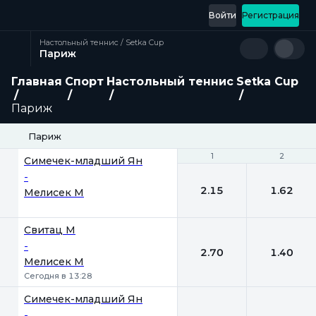
Войти
Регистрация
Настольный теннис / Setka Cup
Париж
Главная
Спорт
Настольный теннис
Setka Cup
Париж
Париж
1
1
2
2
Симечек-младший Ян
-
2.15
1.62
Мелисек М
Свитац М
-
2.70
1.40
Мелисек М
Сегодня в 13:28
Симечек-младший Ян
-