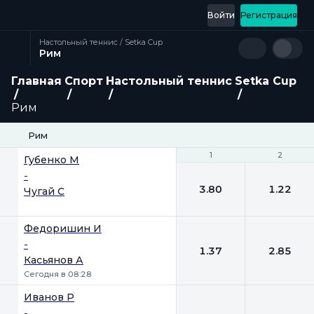
Войти
Регистрация
Настольный теннис / Setka Cup
Рим
Главная
Спорт
Настольный теннис
Setka Cup
Рим
Рим
1
1
2
2
Губенко М
-
3.80
1.22
Чугай С
Федоришин И
-
1.37
2.85
Касьянов А
Сегодня в 08:28
Иванов Р
-