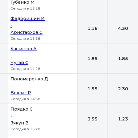
Губенко М
Сегодня в 13:28
Федоришин И
-
1.16
4.30
Аристархов С
Сегодня в 13:58
Касьянов А
-
1.85
1.85
Чугай С
Сегодня в 14:28
Пономаренко Д
-
1.55
2.30
Боклаг Р
Сегодня в 14:58
Прядко С
-
3.55
1.23
Зякун В
Сегодня в 15:28