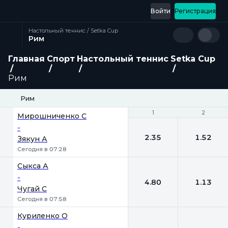
Войти
Регистрация
Настольный теннис / Setka Cup
Рим
Главная
Спорт
Настольный теннис
Setka Cup
Рим
Рим
1
1
2
2
Мирошниченко С
-
2.35
1.52
Зякун А
Сегодня в 07:28
Сыкса А
-
4.80
1.13
Чугай С
Сегодня в 07:58
Куриленко О
-