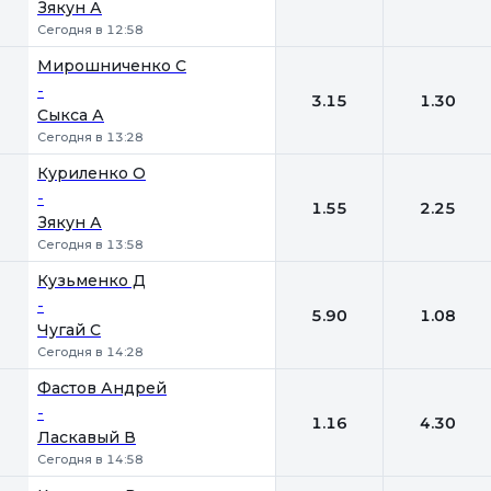
Зякун А
Сегодня в 12:58
Мирошниченко С
-
3.15
1.30
Сыкса А
Сегодня в 13:28
Куриленко О
-
1.55
2.25
Зякун А
Сегодня в 13:58
Кузьменко Д
-
5.90
1.08
Чугай С
Сегодня в 14:28
Фастов Андрей
-
1.16
4.30
Ласкавый В
Сегодня в 14:58