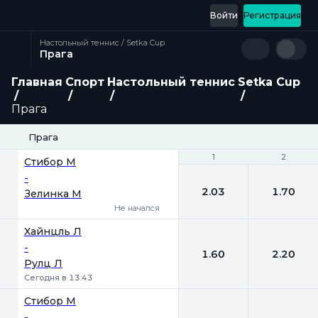
Войти
Регистрация
Настольный теннис / Setka Cup
Прага
Главная
Спорт
Настольный теннис
Setka Cup
Прага
Прага
1
1
2
2
Стибор М
-
2.03
1.70
Зелинка М
Не начался
Хайнцль Л
-
1.60
2.20
Рулц Л
Сегодня в 13:43
Стибор М
-