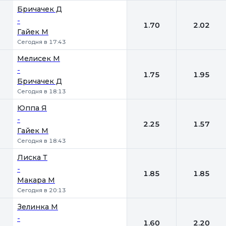
Бричачек Д
-
1.70
2.02
Гайек М
Сегодня в 17:43
Мелисек М
-
1.75
1.95
Бричачек Д
Сегодня в 18:13
Юппа Я
-
2.25
1.57
Гайек М
Сегодня в 18:43
Лиска Т
-
1.85
1.85
Макара М
Сегодня в 20:13
Зелинка М
-
1.60
2.20