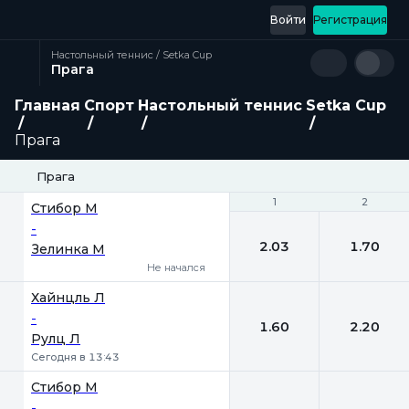
Войти
Регистрация
Настольный теннис / Setka Cup
Прага
Главная
Спорт
Настольный теннис
Setka Cup
Прага
Прага
1
1
2
2
Стибор М
-
2.03
1.70
Зелинка М
Не начался
Хайнцль Л
-
1.60
2.20
Рулц Л
Сегодня в 13:43
Стибор М
-