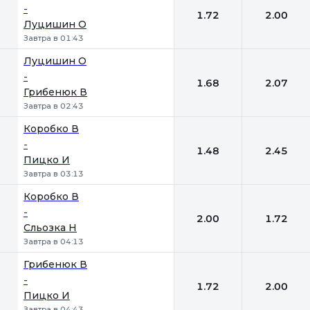
-
1.72
2.00
Луцишин О
Завтра в 01:43
Луцишин О
-
1.68
2.07
Грибенюк В
Завтра в 02:43
Коробко В
-
1.48
2.45
Пицко И
Завтра в 03:13
Коробко В
-
2.00
1.72
Сльозка Н
Завтра в 04:13
Грибенюк В
-
1.72
2.00
Пицко И
Завтра в 04:43