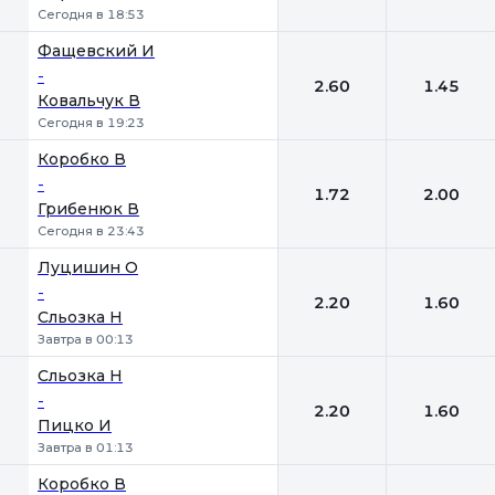
Сегодня в 18:53
Фащевский И
-
2.60
1.45
Ковальчук В
Сегодня в 19:23
Коробко В
-
1.72
2.00
Грибенюк В
Сегодня в 23:43
Луцишин О
-
2.20
1.60
Сльозка Н
Завтра в 00:13
Сльозка Н
-
2.20
1.60
Пицко И
Завтра в 01:13
Коробко В