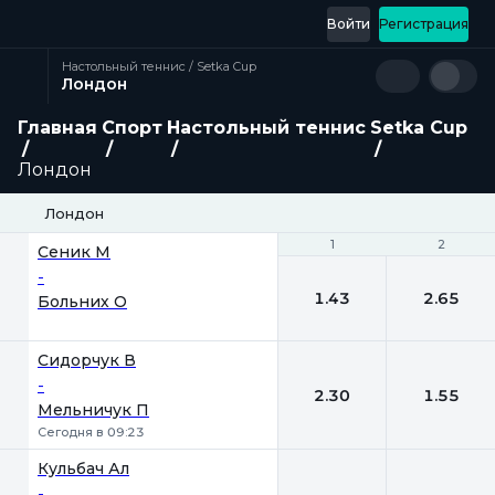
Войти
Регистрация
Настольный теннис / Setka Cup
Лондон
Главная
Спорт
Настольный теннис
Setka Cup
Лондон
Лондон
1
1
2
2
Сеник М
-
1.43
2.65
Больних О
Сидорчук В
-
2.30
1.55
Мельничук П
Сегодня в 09:23
Кульбач Ал
-