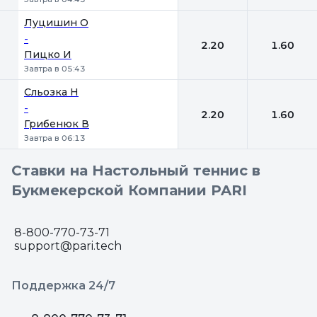
Луцишин О
-
2.20
1.60
Пицко И
Завтра в 05:43
Сльозка Н
-
2.20
1.60
Грибенюк В
Завтра в 06:13
Ставки на Настольный теннис в
Букмекерской Компании PARI
8-800-770-73-71
support@pari.tech
Поддержка 24/7