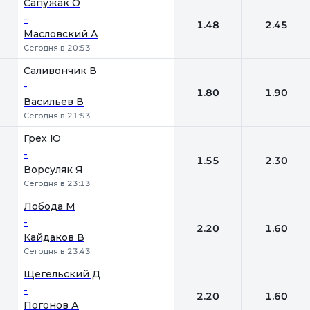
Сапужак О
-
1.48
2.45
Масловский А
Сегодня в 20:53
Саливончик В
-
1.80
1.90
Васильев В
Сегодня в 21:53
Грех Ю
-
1.55
2.30
Ворсуляк Я
Сегодня в 23:13
Лобода М
-
2.20
1.60
Кайдаков В
Сегодня в 23:43
Щегельский Д
-
2.20
1.60
Погонов А