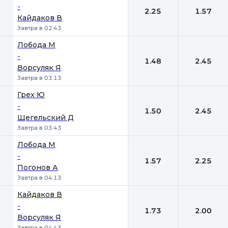
-
2.25
1.57
Кайдаков В
Завтра в 02:43
Лобода М
-
1.48
2.45
Ворсуляк Я
Завтра в 03:13
Грех Ю
-
1.50
2.45
Щегельский Д
Завтра в 03:43
Лобода М
-
1.57
2.25
Погонов А
Завтра в 04:13
Кайдаков В
-
1.73
2.00
Ворсуляк Я
Завтра в 04:43