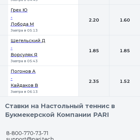
Грех Ю
-
2.20
1.60
Лобода М
Завтра в 05:13
Щегельский Д
-
1.85
1.85
Ворсуляк Я
Завтра в 05:43
Погонов А
-
2.35
1.52
Кайдаков В
Завтра в 06:13
Ставки на Настольный теннис в
Букмекерской Компании PARI
8-800-770-73-71
support@pari.tech