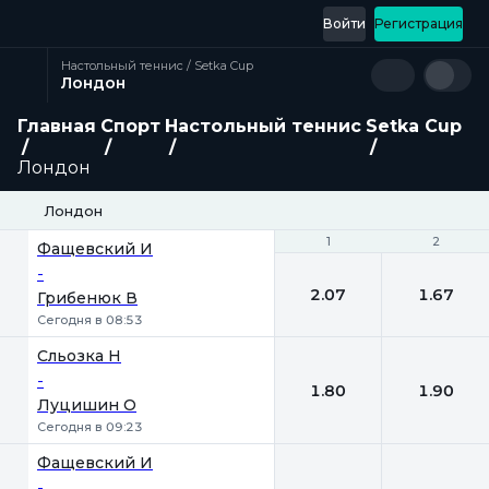
Войти
Регистрация
Настольный теннис / Setka Cup
Лондон
Главная
Спорт
Настольный теннис
Setka Cup
Лондон
Лондон
1
1
2
2
Фащевский И
-
2.07
1.67
Грибенюк В
Сегодня в 08:53
Сльозка Н
-
1.80
1.90
Луцишин О
Сегодня в 09:23
Фащевский И
-