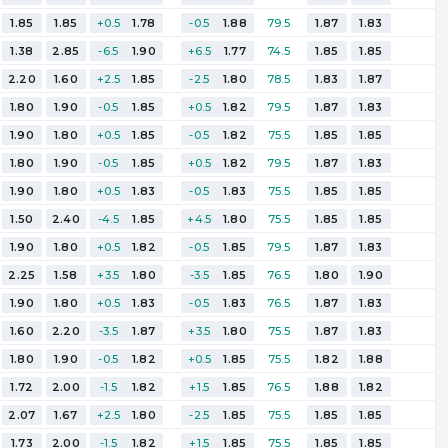
1.85
1.85
+0.5
1.78
-0.5
1.88
79.5
1.87
1.83
1.38
2.85
-6.5
1.90
+6.5
1.77
74.5
1.85
1.85
2.20
1.60
+2.5
1.85
-2.5
1.80
78.5
1.83
1.87
1.80
1.90
-0.5
1.85
+0.5
1.82
79.5
1.87
1.83
1.90
1.80
+0.5
1.85
-0.5
1.82
75.5
1.85
1.85
1.80
1.90
-0.5
1.85
+0.5
1.82
79.5
1.87
1.83
1.90
1.80
+0.5
1.83
-0.5
1.83
75.5
1.85
1.85
1.50
2.40
-4.5
1.85
+4.5
1.80
75.5
1.85
1.85
1.90
1.80
+0.5
1.82
-0.5
1.85
79.5
1.87
1.83
2.25
1.58
+3.5
1.80
-3.5
1.85
76.5
1.80
1.90
1.90
1.80
+0.5
1.83
-0.5
1.83
76.5
1.87
1.83
1.60
2.20
-3.5
1.87
+3.5
1.80
75.5
1.87
1.83
1.80
1.90
-0.5
1.82
+0.5
1.85
75.5
1.82
1.88
1.72
2.00
-1.5
1.82
+1.5
1.85
76.5
1.88
1.82
2.07
1.67
+2.5
1.80
-2.5
1.85
75.5
1.85
1.85
1.73
2.00
-1.5
1.82
+1.5
1.85
75.5
1.85
1.85