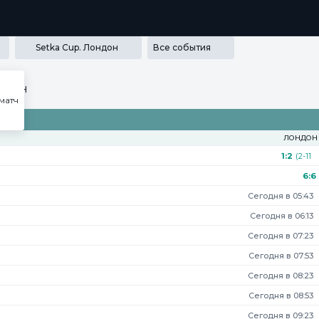
РАММА ЛОЯЛЬНОСТИ
SECRET
МЕДИА
ПРИЛОЖЕНИЯ
Setka Cup. Лондон
Все события
ндон
матч
ЛОНДОН
1:2
(2-11
11-7
6-11
6:6
6*-6)
Сегодня в 05:43
Сегодня в 06:13
Сегодня в 07:23
Сегодня в 07:53
Сегодня в 08:23
Сегодня в 08:53
Сегодня в 09:23