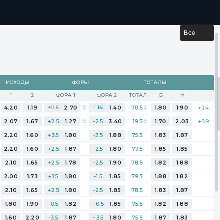
...
РЕЗУЛЬТАТЫ
Все
ИСХОДЫ
ФОРЫ
ТОТАЛЫ
1
2
ФОРА 1
ФОРА 2
ТОТАЛ
Б
М
4.20
1.19
+11.5
2.70
-11.5
1.40
70.5
1.80
1.90
+14
2.07
1.67
+2.5
1.27
-2.5
3.40
19.5
1.70
2.03
+59
2.20
1.60
+3.5
1.80
-3.5
1.88
75.5
1.83
1.87
2.20
1.60
+2.5
1.87
-2.5
1.80
77.5
1.85
1.85
2.10
1.65
+2.5
1.78
-2.5
1.90
78.5
1.82
1.88
2.00
1.73
+1.5
1.80
-1.5
1.85
79.5
1.88
1.82
2.10
1.65
+2.5
1.80
-2.5
1.85
78.5
1.83
1.87
1.80
1.90
-0.5
1.82
+0.5
1.85
75.5
1.82
1.88
1.60
2.20
-3.5
1.87
+3.5
1.80
75.5
1.87
1.83