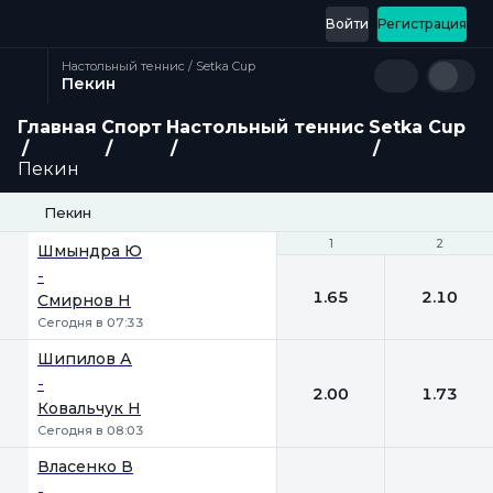
Войти
Регистрация
Настольный теннис / Setka Cup
Пекин
Главная
Спорт
Настольный теннис
Setka Cup
Пекин
Пекин
1
1
2
2
Шмындра Ю
-
1.65
2.10
Смирнов Н
Сегодня в 07:33
Шипилов А
-
2.00
1.73
Ковальчук Н
Сегодня в 08:03
Власенко В
-