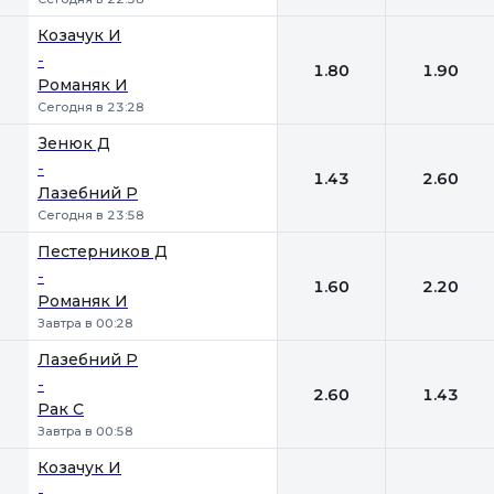
Козачук И
-
1.80
1.90
Романяк И
Сегодня в 23:28
Зенюк Д
-
1.43
2.60
Лазебний Р
Сегодня в 23:58
Пестерников Д
-
1.60
2.20
Романяк И
Завтра в 00:28
Лазебний Р
-
2.60
1.43
Рак С
Завтра в 00:58
Козачук И
-