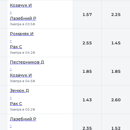
Козачук И
-
1.57
2.25
Лазебний Р
Завтра в 03:58
Романяк И
-
2.55
1.45
Рак С
Завтра в 04:28
Пестерников Д
-
1.85
1.85
Козачук И
Завтра в 04:58
Зенюк Д
-
1.43
2.60
Рак С
Завтра в 05:28
Лазебний Р
-
2.35
1.52