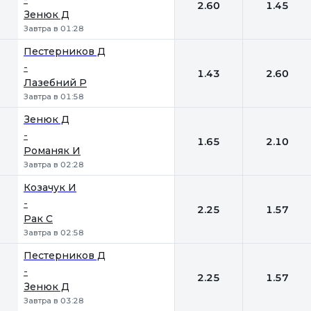
2.60
1.45
Зенюк Д
Завтра в 01:28
Пестерников Д
-
1.43
2.60
Лазебний Р
Завтра в 01:58
Зенюк Д
-
1.65
2.10
Романяк И
Завтра в 02:28
Козачук И
-
2.25
1.57
Рак С
Завтра в 02:58
Пестерников Д
-
2.25
1.57
Зенюк Д
Завтра в 03:28