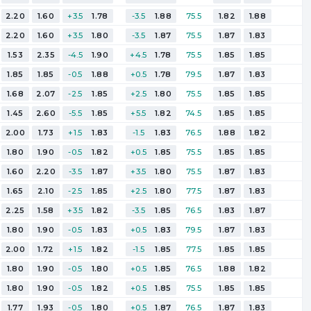
2.20
1.60
+3.5
1.78
-3.5
1.88
75.5
1.82
1.88
2.20
1.60
+3.5
1.80
-3.5
1.87
75.5
1.87
1.83
1.53
2.35
-4.5
1.90
+4.5
1.78
75.5
1.85
1.85
1.85
1.85
-0.5
1.88
+0.5
1.78
79.5
1.87
1.83
1.68
2.07
-2.5
1.85
+2.5
1.80
75.5
1.85
1.85
1.45
2.60
-5.5
1.85
+5.5
1.82
74.5
1.85
1.85
2.00
1.73
+1.5
1.83
-1.5
1.83
76.5
1.88
1.82
1.80
1.90
-0.5
1.82
+0.5
1.85
75.5
1.85
1.85
1.60
2.20
-3.5
1.87
+3.5
1.80
75.5
1.87
1.83
1.65
2.10
-2.5
1.85
+2.5
1.80
77.5
1.87
1.83
2.25
1.58
+3.5
1.82
-3.5
1.85
76.5
1.83
1.87
1.80
1.90
-0.5
1.83
+0.5
1.83
79.5
1.87
1.83
2.00
1.72
+1.5
1.82
-1.5
1.85
77.5
1.85
1.85
1.80
1.90
-0.5
1.80
+0.5
1.85
76.5
1.88
1.82
1.80
1.90
-0.5
1.82
+0.5
1.85
75.5
1.85
1.85
1.77
1.93
-0.5
1.80
+0.5
1.87
76.5
1.87
1.83