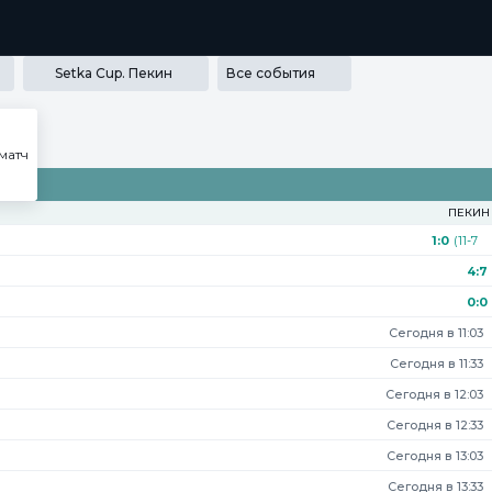
РАММА ЛОЯЛЬНОСТИ
SECRET
МЕДИА
ПРИЛОЖЕНИЯ
Setka Cup. Пекин
Все события
кин
матч
ПЕКИН
1:0
(11-7
4-7*)
4:7
0:0
Сегодня в 11:03
Сегодня в 11:33
Сегодня в 12:03
Сегодня в 12:33
Сегодня в 13:03
Сегодня в 13:33