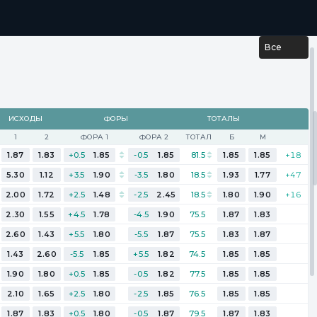
...
РЕЗУЛЬТАТЫ
Все
ИСХОДЫ
ФОРЫ
ТОТАЛЫ
1
2
ФОРА 1
ФОРА 2
ТОТАЛ
Б
М
1.87
1.83
+0.5
1.85
-0.5
1.85
81.5
1.85
1.85
+18
5.30
1.12
+3.5
1.90
-3.5
1.80
18.5
1.93
1.77
+47
2.00
1.72
+2.5
1.48
-2.5
2.45
18.5
1.80
1.90
+16
2.30
1.55
+4.5
1.78
-4.5
1.90
75.5
1.87
1.83
2.60
1.43
+5.5
1.80
-5.5
1.87
75.5
1.83
1.87
1.43
2.60
-5.5
1.85
+5.5
1.82
74.5
1.85
1.85
1.90
1.80
+0.5
1.85
-0.5
1.82
77.5
1.85
1.85
2.10
1.65
+2.5
1.80
-2.5
1.85
76.5
1.85
1.85
1.87
1.83
+0.5
1.80
-0.5
1.87
79.5
1.87
1.83