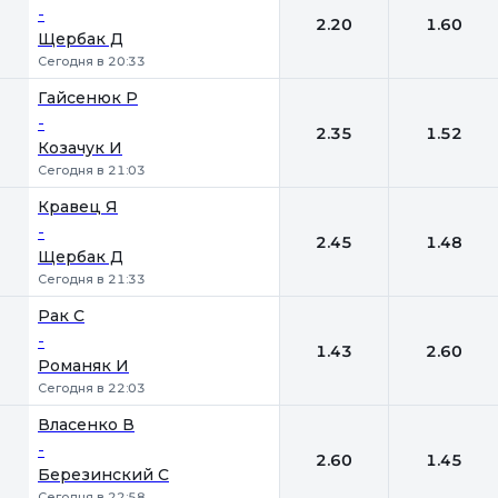
-
2.20
1.60
Щербак Д
Сегодня в 20:33
Гайсенюк Р
-
2.35
1.52
Козачук И
Сегодня в 21:03
Кравец Я
-
2.45
1.48
Щербак Д
Сегодня в 21:33
Рак С
-
1.43
2.60
Романяк И
Сегодня в 22:03
Власенко В
-
2.60
1.45
Березинский С
Сегодня в 22:58