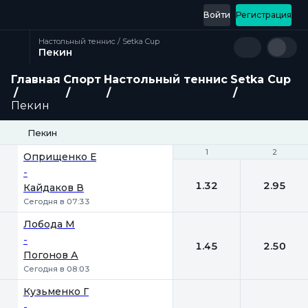
Войти
Регистрация
Настольный теннис / Setka Cup
Пекин
Главная
Спорт
Настольный теннис
Setka Cup
Пекин
Пекин
1
1
2
2
Оприщенко Е
-
1.32
2.95
Кайдаков В
Сегодня в 07:33
Лобода М
-
1.45
2.50
Погонов А
Сегодня в 08:03
Кузьменко Г
-