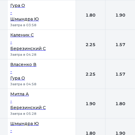
Гура О
-
1.80
1.90
Шмындра Ю
Завтра в 03:58
Каленик С
-
2.25
1.57
Березинский С
Завтра в 04:28
Власенко В
-
2.25
1.57
Гура О
Завтра в 04:58
Митла А
-
1.90
1.80
Березинский С
Завтра в 05:28
Шмындра Ю
-
1.80
1.90