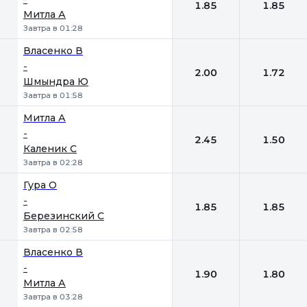
1.85
1.85
Митла А
Завтра в 01:28
Власенко В
-
2.00
1.72
Шмындра Ю
Завтра в 01:58
Митла А
-
2.45
1.50
Каленик С
Завтра в 02:28
Гура О
-
1.85
1.85
Березинский С
Завтра в 02:58
Власенко В
-
1.90
1.80
Митла А
Завтра в 03:28