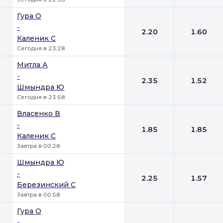
Гура О
-
2.20
1.60
Каленик С
Сегодня в 23:28
Митла А
-
2.35
1.52
Шмындра Ю
Сегодня в 23:58
Власенко В
-
1.85
1.85
Каленик С
Завтра в 00:28
Шмындра Ю
-
2.25
1.57
Березинский С
Завтра в 00:58
Гура О
-