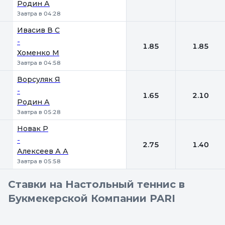
Родин А
Завтра в 04:28
Ивасив В С
-
1.85
1.85
Хоменко М
Завтра в 04:58
Ворсуляк Я
-
1.65
2.10
Родин А
Завтра в 05:28
Новак Р
-
2.75
1.40
Алексеев А А
Завтра в 05:58
Ставки на Настольный теннис в
Букмекерской Компании PARI