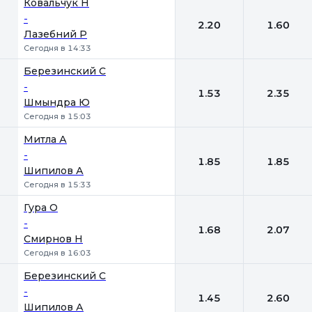
Ковальчук Н
-
2.20
1.60
Лазебний Р
Сегодня в 14:33
Березинский С
-
1.53
2.35
Шмындра Ю
Сегодня в 15:03
Митла А
-
1.85
1.85
Шипилов А
Сегодня в 15:33
Гура О
-
1.68
2.07
Смирнов Н
Сегодня в 16:03
Березинский С
-
1.45
2.60
Шипилов А