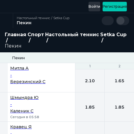
Войти
Регистрация
Настольный теннис / Setka Cup
Пекин
Главная
Спорт
Настольный теннис
Setka Cup
Пекин
Пекин
1
1
2
2
Митла А
-
2.10
1.65
Березинский С
Шмындра Ю
-
1.85
1.85
Каленик С
Сегодня в 05:58
Кравец Я
-