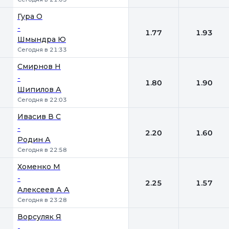
Гура О
-
1.77
1.93
Шмындра Ю
Сегодня в 21:33
Смирнов Н
-
1.80
1.90
Шипилов А
Сегодня в 22:03
Ивасив В С
-
2.20
1.60
Родин А
Сегодня в 22:58
Хоменко М
-
2.25
1.57
Алексеев А А
Сегодня в 23:28
Ворсуляк Я
-