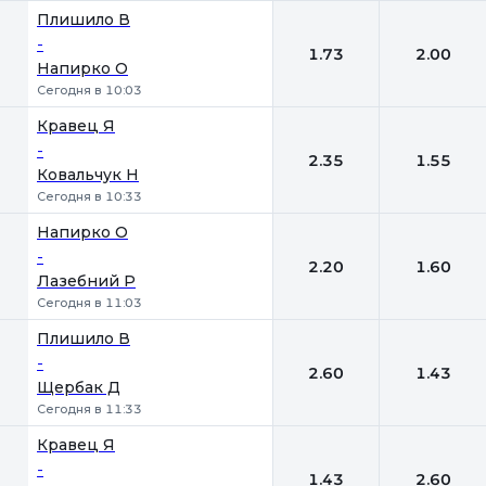
Плишило В
-
1.73
2.00
Напирко О
Сегодня в 10:03
Кравец Я
-
2.35
1.55
Ковальчук Н
Сегодня в 10:33
Напирко О
-
2.20
1.60
Лазебний Р
Сегодня в 11:03
Плишило В
-
2.60
1.43
Щербак Д
Сегодня в 11:33
Кравец Я
-
1.43
2.60