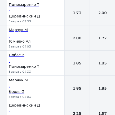
Пономаренко Т
-
1.73
2.00
Деревинский Д
Завтра в 03:33
Марчук М
-
2.00
1.72
Гомилко Ал
Завтра в 04:03
Лобас В
-
1.85
1.85
Пономаренко Т
Завтра в 04:33
Марчук М
-
1.85
1.85
Кроль Я
Завтра в 05:03
Деревинский Д
-
2.25
1.57