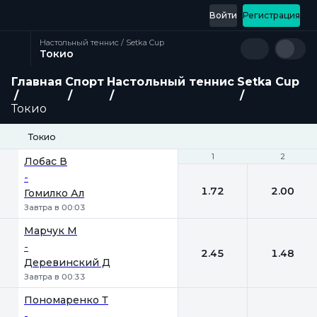
Войти
Регистрация
Настольный теннис / Setka Cup
Токио
Главная
Спорт
Настольный теннис
Setka Cup
Токио
Токио
1
1
2
2
Лобас В
-
1.72
2.00
Гомилко Ал
Завтра в 00:03
Марчук М
-
2.45
1.48
Деревинский Д
Завтра в 00:33
Пономаренко Т
-