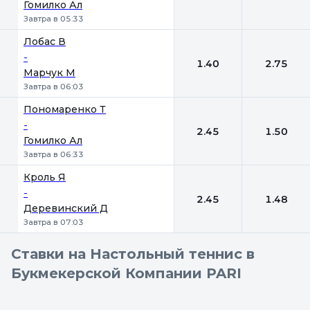
Гомилко Ал
Завтра в 05:33
Лобас В
-
1.40
2.75
Марчук М
Завтра в 06:03
Пономаренко Т
-
2.45
1.50
Гомилко Ал
Завтра в 06:33
Кроль Я
-
2.45
1.48
Деревинский Д
Завтра в 07:03
Ставки на Настольный теннис в
Букмекерской Компании PARI