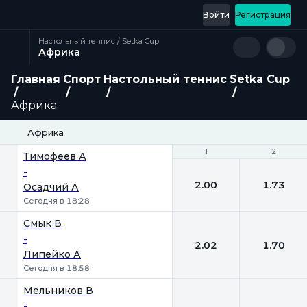
Войти
Регистрация
Настольный теннис / Setka Cup
Африка
Главная
Спорт
Настольный теннис
Setka Cup
Африка
Африка
1
1
2
2
Тимофеев А
-
2.00
1.73
Осадчий А
Сегодня в 18:28
Смык В
-
2.02
1.70
Липейко А
Сегодня в 18:58
Мельников В
-