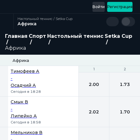
Войти
Регистрация
Настольный теннис / Setka Cup
Африка
Главная
Спорт
Настольный теннис
Setka Cup
Африка
Африка
1
1
2
2
Тимофеев А
-
2.00
1.73
Осадчий А
Сегодня в 18:28
Смык В
-
2.02
1.70
Липейко А
Сегодня в 18:58
Мельников В
-