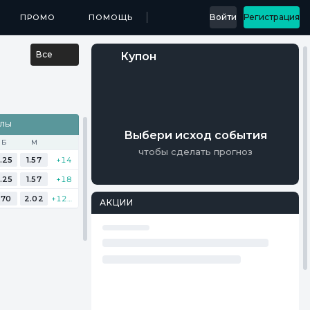
...
Войти
Регистрация
МЕДИА
ПРОМО
ПРИЛОЖЕНИЯ
ПОМОЩЬ
РЕЗУЛЬТАТЫ
Все
Купон
АЛЫ
Выбери исход события
Б
М
чтобы сделать прогноз
.25
1.57
+14
.25
1.57
+18
.70
2.02
+129
АКЦИИ