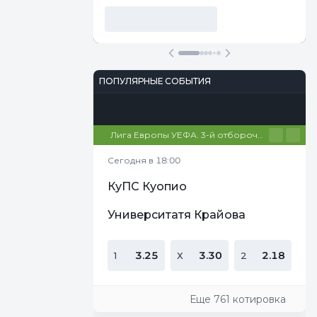
ПОПУЛЯРНЫЕ СОБЫТИЯ
Футбол
Киберспорт
Теннис
Настольный теннис
Баскетбол
Лига Европы УЕФА. 3-й отборочный этап. Первые матчи
Сегодня в 18:00
КуПС Куопио
Университатя Крайова
3.25
3.30
2.18
1
Х
2
Еще 761 котировка