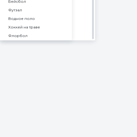
Бейсбол
Лига Про А9. Москва
Футзал
Чехия
Водное поло
Лига Про А12. Либерец
Хоккей на траве
Лига Про А14. Либерец
Флорбол
Лига Про А17. Либерец
Спорт
Лига Про А16. Острава
Баскетбол 3x3
Лига Про А18. Острава
Американский футбол
Беларусь
Пляжный волейбол
TT Cup
Пляжный футбол
Чехия
Бадминтон
Setka Cup
Лакросс
Африка
Регби
Европа
Австралийский футбол
Австралия
Гэльский спорт
Америка
Крикет
Сеул