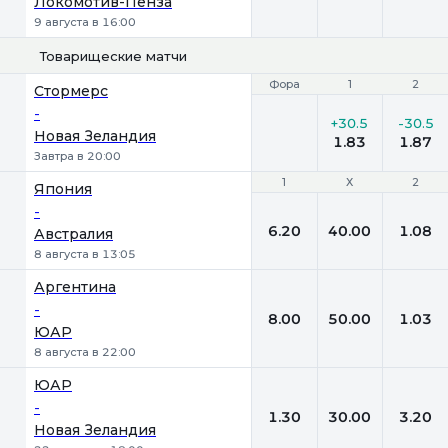
Локомотив-Пенза
9 августа в 16:00
Товарищеские матчи
Фора
Фора
1
1
2
2
Стормерс
-
+30.5
-30.5
Новая Зеландия
1.83
1.87
Завтра в 20:00
1
1
Х
Х
2
2
Япония
-
6.20
40.00
1.08
Австралия
8 августа в 13:05
Аргентина
-
8.00
50.00
1.03
ЮАР
8 августа в 22:00
ЮАР
-
1.30
30.00
3.20
Новая Зеландия