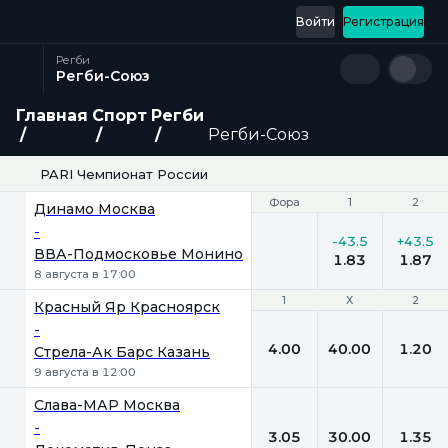
Войти
Регистрация
Регби
Регби-Союз
Главная
Спорт
Регби
Регби-Союз
PARI Чемпионат России
Фора
Фора
1
1
2
2
Динамо Москва
-
-43.5
+43.5
ВВА-Подмосковье Монино
1.83
1.87
8 августа в 17:00
1
1
Х
Х
2
2
Красный Яр Красноярск
-
4.00
40.00
1.20
Стрела-Ак Барс Казань
9 августа в 12:00
Слава-МАР Москва
-
3.05
30.00
1.35