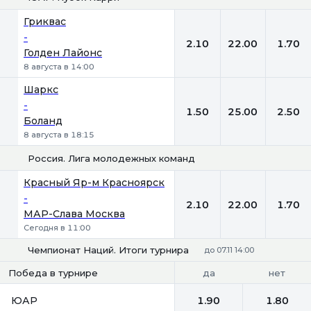
1
Х
2
Гриквас
-
2.10
22.00
1.70
Голден Лайонс
8 августа в 14:00
Шаркс
-
1.50
25.00
2.50
Боланд
8 августа в 18:15
Россия. Лига молодежных команд
1
Х
2
Красный Яр-м Красноярск
-
2.10
22.00
1.70
МАР-Слава Москва
Сегодня в 11:00
Чемпионат Наций. Итоги турнира
до 07.11 14:00
да
нет
Победа в турнире
ЮАР
1.90
1.80