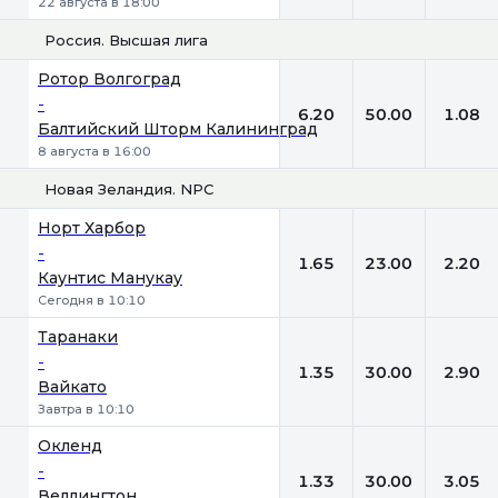
22 августа в 18:00
Россия. Высшая лига
1
Х
2
Ротор Волгоград
-
6.20
50.00
1.08
Балтийский Шторм Калининград
8 августа в 16:00
Новая Зеландия. NPC
1
Х
2
Норт Харбор
-
1.65
23.00
2.20
Каунтис Манукау
Сегодня в 10:10
Таранаки
-
1.35
30.00
2.90
Вайкато
Завтра в 10:10
Окленд
-
1.33
30.00
3.05
Веллингтон