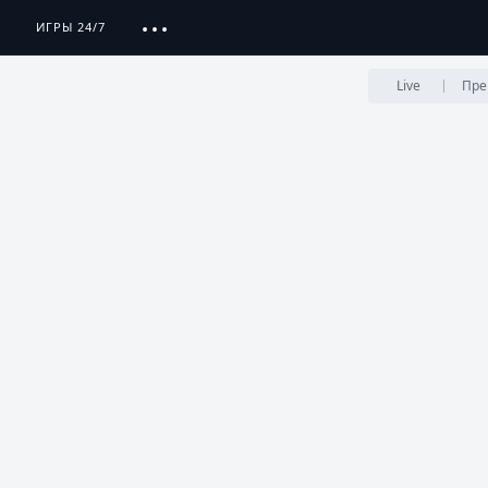
...
И
И
ИГРЫ 24/7
ИГРЫ 24/7
ПРОГРАММА ЛОЯЛЬНОСТИ
SECRET
МЕДИ
Live
Пре