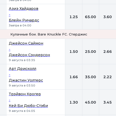
Завтра в 04:00
Азиз Хайдаров
-
1.25
65.00
3.60
Блейн Ричардс
Завтра в 04:00
Кулачные бои. Bare Knuckle FC. Стерджис
1
Х
2
Джейсон Саймон
-
1.50
25.00
2.66
Джейсон Сэндерсон
9 августа в 03:35
Арт Дрисколл
-
1.66
35.00
2.22
Джастин Уолтерс
9 августа в 03:50
Трэйвон Крогер
-
1.30
45.00
3.45
Кей Би Дюбо-Стэби
9 августа в 04:05