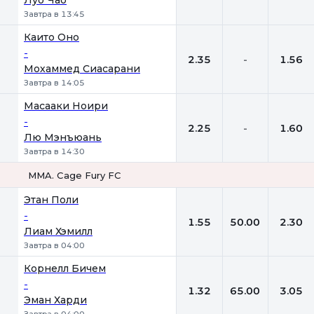
Луо Чао
Завтра в 13:45
Каито Оно
-
2.35
-
1.56
Мохаммед Сиасарани
Завтра в 14:05
Масааки Ноири
-
2.25
-
1.60
Лю Мэнъюань
Завтра в 14:30
MMA. Cage Fury FC
1
Х
2
Этан Поли
-
1.55
50.00
2.30
Лиам Хэмилл
Завтра в 04:00
Корнелл Бичем
-
1.32
65.00
3.05
Эман Харди