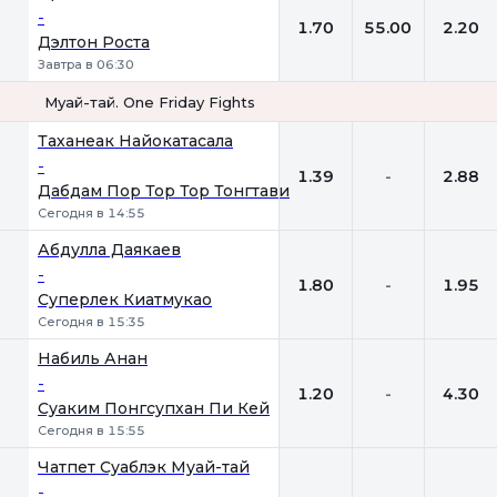
-
1.70
55.00
2.20
Дэлтон Роста
Завтра в 06:30
Муай-тай. One Friday Fights
1
Х
2
Таханеак Найокатасала
-
1.39
-
2.88
Дабдам Пор Тор Тор Тонгтави
Сегодня в 14:55
Абдулла Даякаев
-
1.80
-
1.95
Суперлек Киатмукао
Сегодня в 15:35
Набиль Анан
-
1.20
-
4.30
Суаким Понгсупхан Пи Кей
Сегодня в 15:55
Чатпет Суаблэк Муай-тай
-