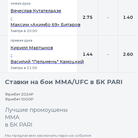
левая рука
Вячеслав Кутателадзе
2.75
-
1.40
-
Максим «Акимбо 69» Битаров
Завтра в 20:00
правая рука
Кирилл Мартынов
1.44
-
2.60
-
Василий "Пельмень" Камоцкий
Завтра в 21:00
Ставки на бои ММА/UFC в БК PARI
Фрибет 2024Р
Фрибет 1000Р
Лучшие промоушены
MMA
в БК PARI
Мы предлагаем заключить пари на события