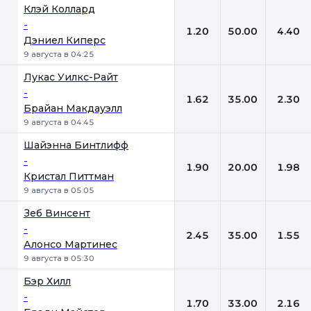
Клэй Коллард
-
1.20
50.00
4.40
Дэниел Киперс
9 августа в 04:25
Лукас Уилкс-Райт
-
1.62
35.00
2.30
Брайан Макдауэлл
9 августа в 04:45
Шайэнна Бинтлифф
-
1.90
20.00
1.98
Кристал Питтман
9 августа в 05:05
Зеб Винсент
-
2.45
35.00
1.55
Алонсо Мартинес
9 августа в 05:30
Бэр Хилл
-
1.70
33.00
2.16