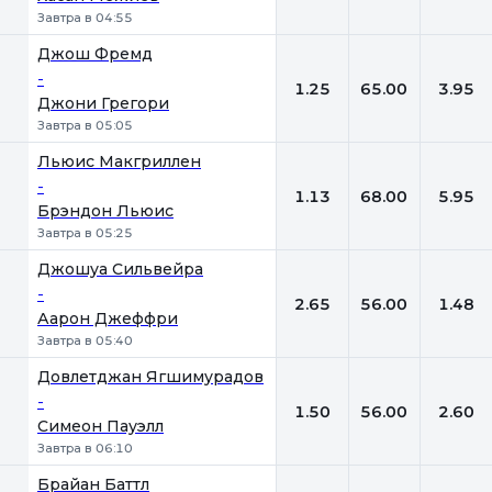
Завтра в 04:55
Джош Фремд
-
1.25
65.00
3.95
Джони Грегори
Завтра в 05:05
Льюис Макгриллен
-
1.13
68.00
5.95
Брэндон Льюис
Завтра в 05:25
Джошуа Сильвейра
-
2.65
56.00
1.48
Аарон Джеффри
Завтра в 05:40
Довлетджан Ягшимурадов
-
1.50
56.00
2.60
Симеон Пауэлл
Завтра в 06:10
Брайан Баттл