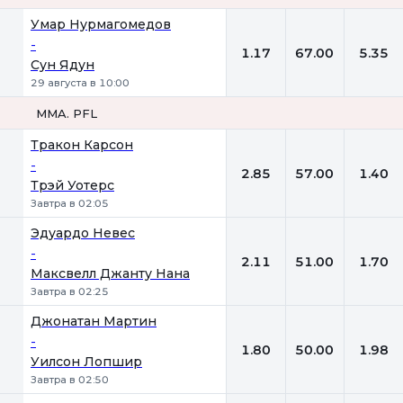
1
Х
2
Умар Нурмагомедов
-
1.17
67.00
5.35
Сун Ядун
29 августа в 10:00
MMA. PFL
1
Х
2
Тракон Карсон
-
2.85
57.00
1.40
Трэй Уотерс
Завтра в 02:05
Эдуардо Невес
-
2.11
51.00
1.70
Максвелл Джанту Нана
Завтра в 02:25
Джонатан Мартин
-
1.80
50.00
1.98
Уилсон Лопшир
Завтра в 02:50