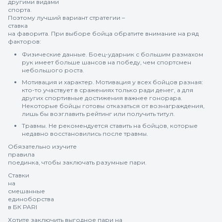
другими видами
спорта.
Поэтому лучший вариант стратегии –
ставка
на фаворита. При выборе бойца обратите внимание на ряд
факторов:
Физические данные. Боец-ударник с большим размахом
рук имеет больше шансов на победу, чем спортсмен
небольшого роста.
Мотивация и характер. Мотивация у всех бойцов разная:
кто-то участвует в сражениях только ради денег, а для
других спортивные достижения важнее гонорара.
Некоторые бойцы готовы отказаться от вознаграждения,
лишь бы возглавить рейтинг или получить титул.
Травмы. Не рекомендуется ставить на бойцов, которые
недавно восстановились после травмы.
Обязательно изучите
правила
поединка, чтобы заключать разумные пари.
Ставки
на
смешанные
единоборства
в БК PARI
Хотите заключить выгодное пари на