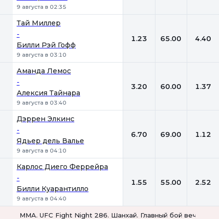
9 августа в 02:35
Тай Миллер
-
1.23
65.00
4.40
Билли Рэй Гофф
9 августа в 03:10
Аманда Лемос
-
3.20
60.00
1.37
Алексия Тайнара
9 августа в 03:40
Дэррен Элкинс
-
6.70
69.00
1.12
Ядьер дель Валье
9 августа в 04:10
Карлос Диего Феррейра
-
1.55
55.00
2.52
Билли Куарантилло
9 августа в 04:40
MMA. UFC Fight Night 286. Шанхай. Главный бой вечера. Л