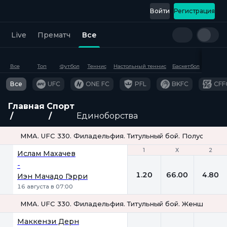
Войти
Регистрация
Live
Прематч
Все
Все
Топ
Футбол
Теннис
Настольный теннис
Баскетбол
Хоккей
Все
UFC
ONE FC
PFL
BKFC
CFF
Главная
Спорт
Единоборства
MMA. UFC 330. Филадельфия. Титульный бой. Полусредний
1
1
Х
Х
2
2
Ислам Махачев
-
1.20
66.00
4.80
Иэн Мачадо Гэрри
16 августа в 07:00
MMA. UFC 330. Филадельфия. Титульный бой. Женщины. М
1
Х
2
Маккензи Дерн