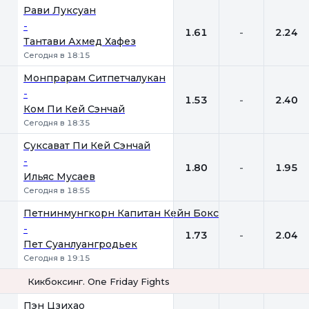
Рави Луксуан
-
1.61
-
2.24
Тантави Ахмед Хафез
Сегодня в 18:15
Монпрарам Ситпетчалукан
-
1.53
-
2.40
Ком Пи Кей Сэнчай
Сегодня в 18:35
Суксават Пи Кей Сэнчай
-
1.80
-
1.95
Ильяс Мусаев
Сегодня в 18:55
Петнинмунгкорн Капитан Кейн Бокс
-
1.73
-
2.04
Пет Суанлуангродьек
Сегодня в 19:15
Кикбоксинг. One Friday Fights
1
Х
2
Пэн Цзихао