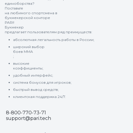
единоборства?
Поставьте
на любимого спортсмена в
букмекерской конторе
PARI!
Букмекер
предлагает пользователям ряд преимуществ:
абсолютная легальность работы в России;
широкий выбор
боев ММА
;
высокие
коэффициенты;
удобный интерфейс;
система бонусов для игроков;
быстрый вывод средств;
клиентская поддержка 24/7.
8-800-770-73-71
support@pari.tech