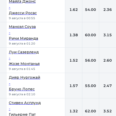
Майлз Джонс
-
1.62
54.00
2.36
Джесси Росас
9 августа в 00:55
Маноэл Соуза
-
1.38
60.00
3.15
Ричи Миранда
9 августа в 01:20
Луи Сазерленд
-
1.52
56.00
2.60
Жозе Монтанья
9 августа в 01:45
Дияр Нургожай
-
1.57
55.00
2.47
Бруно Лопес
9 августа в 02:10
Стивен Асплунд
-
1.32
62.00
3.52
Гильерме Пат