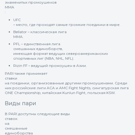
знаменитых промоушенов
ММА
:
UFC
– место, где проходят самые громкие поединки в мире.
Bellator – классическая лига
MMA.
PFL – единственная лига
смешанных единоборств,
имеющая формат ведущих североамериканских
спортивных лиг (NBA, NHL, NFL).
Rizin FF – ведущий промоушен в Азии.
PARI также принимает
ставки
на поединки, организованные другими промоушенами. Среди
них российские лиги ACA и AMC Fight Nights, сингапурская лига
ONE Championship, китайская Kunlun Fight, польская KSW.
Виды пари
В PARI доступны следующие виды
ставок
на
смешанные
единоборства