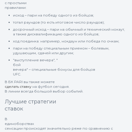
с простыми
правилами:
исход – пари на победу одного из бойцов;
тотал раундов (то есть итоговое число раундов);
досрочный исход – пари на обычный и технический нокаут,
а также дисквалификацию одного из бойцов;
ход поединка: например, нокдаун или победа по очкам;
пари на победу специальным приемом – болевым,
удушающим, сдачей или другим;
"выступление вечера", "
бой
вечера" – специальные бонусы для бойцов
UFC.
В БК PARI вы также можете
сделать ставку
на футбол сегодня.
В линии всегда большой выбор событий.
Лучшие стратегии
ставок
В
единоборствах
сенсации происходят значительно реже по сравнению с