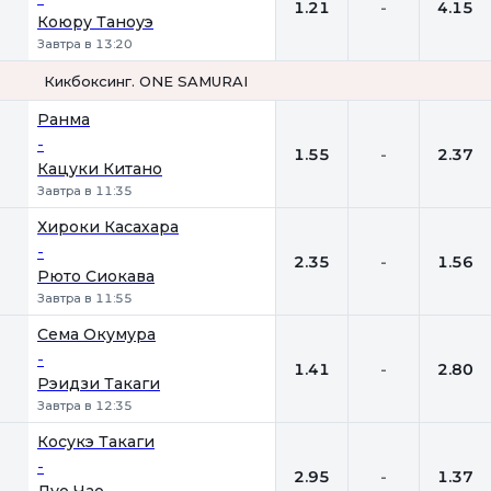
1.21
-
4.15
Коюру Таноуэ
Завтра в 13:20
Кикбоксинг. ONE SAMURAI
1
Х
2
Ранма
-
1.55
-
2.37
Кацуки Китано
Завтра в 11:35
Хироки Касахара
-
2.35
-
1.56
Рюто Сиокава
Завтра в 11:55
Сема Окумура
-
1.41
-
2.80
Рэидзи Такаги
Завтра в 12:35
Косукэ Такаги
-
2.95
-
1.37