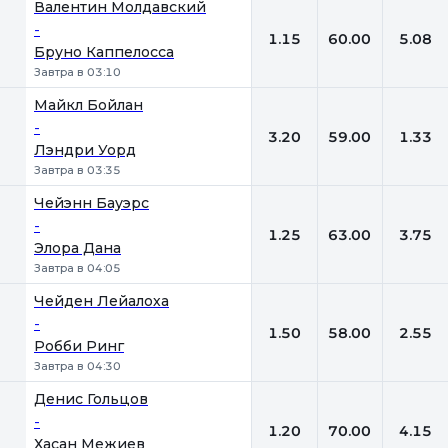
Валентин Молдавский
-
1.15
60.00
5.08
Бруно Каппелосса
Завтра в 03:10
Майкл Бойлан
-
3.20
59.00
1.33
Лэндри Уорд
Завтра в 03:35
Чейэнн Бауэрс
-
1.25
63.00
3.75
Элора Дана
Завтра в 04:05
Чейден Лейалоха
-
1.50
58.00
2.55
Робби Ринг
Завтра в 04:30
Денис Гольцов
-
1.20
70.00
4.15
Хасан Межиев