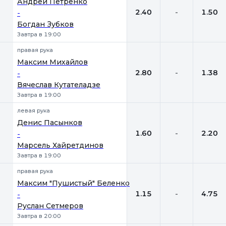
Андрей Петренко
2.40
-
1.50
-
Богдан Зубков
Завтра в 19:00
правая рука
Максим Михайлов
2.80
-
1.38
-
Вячеслав Кутателадзе
Завтра в 19:00
левая рука
Денис Пасынков
1.60
-
2.20
-
Марсель Хайретдинов
Завтра в 19:00
правая рука
Максим "Пушистый" Беленко
1.15
-
4.75
-
Руслан Сетмеров
Завтра в 20:00