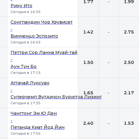
1.77
-
1.99
Рику Ито
Сегодня в 16:35
Сонгпандин Чор Кэувисет
-
1.42
-
2.75
Винченцо Эспозито
Сегодня в 16:55
Петтри Сор Ланна Муай-тай
-
1.50
-
2.50
Аун Тун Бо
Сегодня в 17:15
Аттачай Луксуан
-
1.65
-
2.17
Суперчемп Вутдичон Бурипра Лизинг
Сегодня в 17:35
Чангтонг Эм Ю Ден
-
2.40
-
1.53
Петанда Киат Йод Йин
Сегодня в 17:55