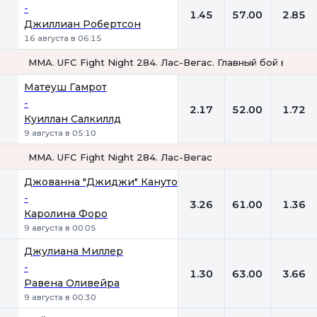
-
1.45
57.00
2.85
Джиллиан Робертсон
16 августа в 06:15
MMA. UFC Fight Night 284. Лас-Вегас. Главный бой вечера
1
Х
2
Матеуш Гамрот
-
2.17
52.00
1.72
Куиллан Салкиллд
9 августа в 05:10
MMA. UFC Fight Night 284. Лас-Вегас
1
Х
2
Джованна "Джиджи" Кануто
-
3.26
61.00
1.36
Каролина Форо
9 августа в 00:05
Джулиана Миллер
-
1.30
63.00
3.66
Равена Оливейра
9 августа в 00:30