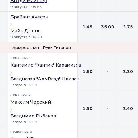
Брэди Майстер
9 августа в 05:55
Брайант Ачесон
-
1.45
35.00
2.75
Майк Джонс
9 августа в 06:20
Армрестлинг. Руки Титанов
1
Х
2
левая рука
Кантемир "Кантик" Карамизов
1.60
-
2.20
-
Владислав "АрмВлад" Цвилев
Завтра в 19:00
левая рука
Максим Черский
1.50
-
2.40
-
Владимир Рыбаков
Завтра в 19:00
правая рука