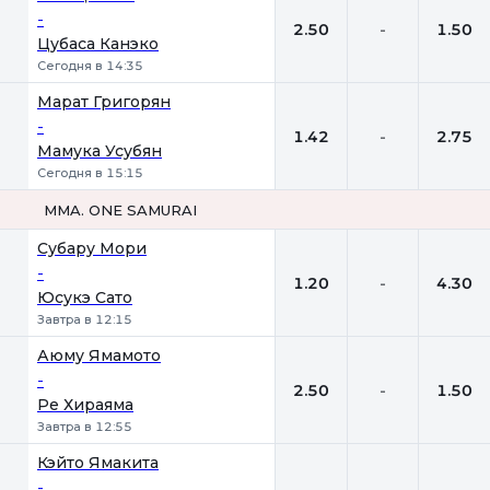
-
2.50
-
1.50
Цубаса Канэко
Сегодня в 14:35
Марат Григорян
-
1.42
-
2.75
Мамука Усубян
Сегодня в 15:15
MMA. ONE SAMURAI
1
Х
2
Субару Мори
-
1.20
-
4.30
Юсукэ Сато
Завтра в 12:15
Аюму Ямамото
-
2.50
-
1.50
Ре Хираяма
Завтра в 12:55
Кэйто Ямакита
-