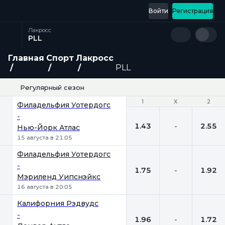
Войти
Регистрация
Лакросс
PLL
Главная
Спорт
Лакросс
PLL
Регулярный сезон
1
1
Х
Х
2
2
Филадельфия Уотердогс
-
1.43
-
2.55
Нью-Йорк Атлас
15 августа в 21:05
Филадельфия Уотердогс
-
1.75
-
1.92
Мэриленд Уипснэйкс
16 августа в 20:05
Калифорния Рэдвудс
-
1.96
-
1.72