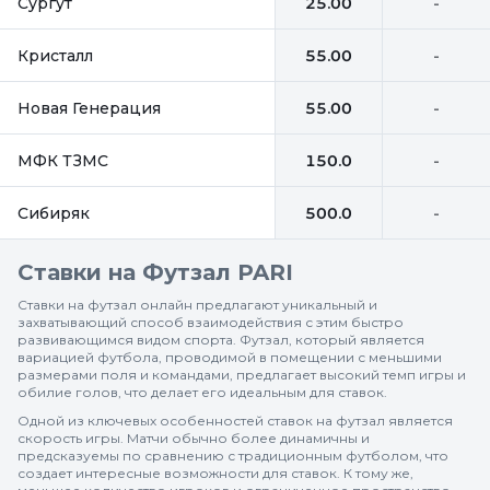
Сургут
25.00
-
Кристалл
55.00
-
Новая Генерация
55.00
-
МФК ТЗМС
150.0
-
Сибиряк
500.0
-
Ставки на Футзал PARI
Ставки на футзал онлайн предлагают уникальный и
захватывающий способ взаимодействия с этим быстро
развивающимся видом спорта. Футзал, который является
вариацией футбола, проводимой в помещении с меньшими
размерами поля и командами, предлагает высокий темп игры и
обилие голов, что делает его идеальным для ставок.
Одной из ключевых особенностей ставок на футзал является
скорость игры. Матчи обычно более динамичны и
предсказуемы по сравнению с традиционным футболом, что
создает интересные возможности для ставок. К тому же,