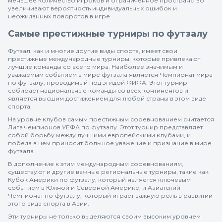
меньшее количество игроков и ограниченное пространство
увеличивают вероятность индивидуальных ошибок и
неожиданных поворотов в игре.
Самые престижные турниры по футзалу
Футзал, как и многие другие виды спорта, имеет свои
престижные международные турниры, которые привлекают
лучшие команды со всего мира. Наиболее значимым и
уважаемым событием в мире футзала является Чемпионат мира
по футзалу, проводимый под эгидой ФИФА. Этот турнир
собирает национальные команды со всех континентов и
является высшим достижением для любой страны в этом виде
спорта.
На уровне клубов самым престижным соревнованием считается
Лига чемпионов УЕФА по футзалу. Этот турнир представляет
собой борьбу между лучшими европейскими клубами, и
победа в нем приносит большое уважение и признание в мире
футзала.
В дополнение к этим международным соревнованиям,
существуют и другие важные региональные турниры, такие как
Кубок Америки по футзалу, который является ключевым
событием в Южной и Северной Америке, и Азиатский
Чемпионат по футзалу, который играет важную роль в развитии
этого вида спорта в Азии.
Эти турниры не только выделяются своим высоким уровнем