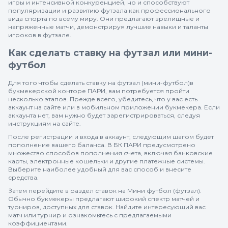
игры и интенсивной конкуренцией, но и способствуют
популяризации и развитию футзала как профессионального
вида спорта по всему миру. Они предлагают зрелищные и
напряженные матчи, демонстрируя лучшие навыки и таланты
игроков в футзале.
Как сделать ставку на футзал или мини-
футбол
Для того чтобы сделать ставку на футзал (мини-футбол)в
букмекерской конторе ПАРИ, вам потребуется пройти
несколько этапов. Прежде всего, убедитесь, что у вас есть
аккаунт на сайте или в мобильном приложении букмекера. Если
аккаунта нет, вам нужно будет зарегистрироваться, следуя
инструкциям на сайте.
После регистрации и входа в аккаунт, следующим шагом будет
пополнение вашего баланса. В БК ПАРИ предусмотрено
множество способов пополнения счета, включая банковские
карты, электронные кошельки и другие платежные системы.
Выберите наиболее удобный для вас способ и внесите
средства.
Затем перейдите в раздел ставок на Мини футбол (футзал).
Обычно букмекеры предлагают широкий спектр матчей и
турниров, доступных для ставок. Найдите интересующий вас
матч или турнир и ознакомьтесь с предлагаемыми
коэффициентами.