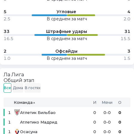
5
Угловые
4
2.5
В среднем за матч
2.0
33
Штрафные удары
31
16.5
В среднем за матч
15.5
2
Офсайды
3
1.0
В среднем за матч
1.5
Ла Лига
Общий этап
Все
Дома
В гостях
Команда
И
Мячи
О
1
Атлетик Бильбао
0
0-0
0
1
Атлетико Мадрид
0
0-0
0
1
Осасуна
0
0-0
0