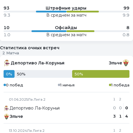
93
Штрафные удары
99
9.3
В среднем за матч
9.9
10
Офсайды
8
1.0
В среднем за матч
0.8
Статистика очных встреч
2 Матча
Депортиво Ла-Корунья
Эльче
0%
50%
50%
0 побед
1 ничья
1 победа
01.06.2025
Ла Лига 2
1
2
Депортиво Ла-Корунья
0
0
0
Эльче
3
1
4
13.10.2024
Ла Лига 2
1
2