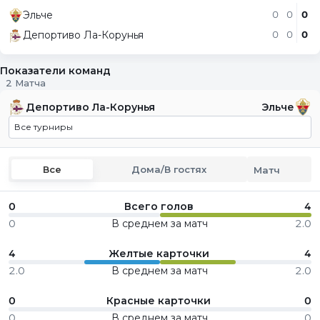
Эльче
0
0
0
Депортиво Ла-Корунья
0
0
0
Показатели команд
2 Матча
Депортиво Ла-Корунья
Эльче
Все турниры
Все
Дома/В гостях
Матч
0
Всего голов
4
0
В среднем за матч
2.0
4
Желтые карточки
4
2.0
В среднем за матч
2.0
0
Красные карточки
0
0
В среднем за матч
0