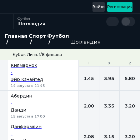
Войти
Регистрация
Футбол
Шотландия
Главная
Спорт
Футбол
Шотландия
Кубок Лиги. 1/8 финала
1
1
Х
Х
2
2
Килмарнок
-
1.45
3.95
5.80
Эйр Юнайтед
14 августа в 21:45
Абердин
-
2.00
3.35
3.20
Данди
15 августа в 17:00
Данфермлин
-
2.08
3.15
3.20