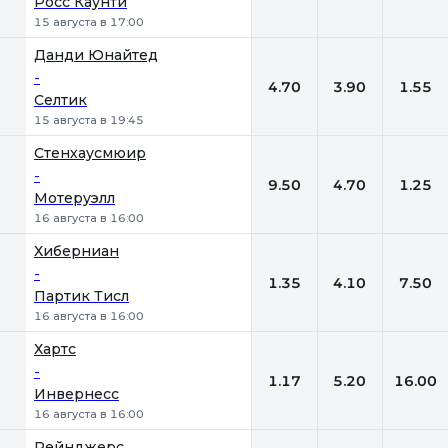
Росс Каунти
15 августа в 17:00
Данди Юнайтед
-
4.70
3.90
1.55
Селтик
15 августа в 19:45
Стенхаусмюир
-
9.50
4.70
1.25
Мотеруэлл
16 августа в 16:00
Хиберниан
-
1.35
4.10
7.50
Партик Тисл
16 августа в 16:00
Хартс
-
1.17
5.20
16.00
Инвернесс
16 августа в 16:00
Рейнджерс