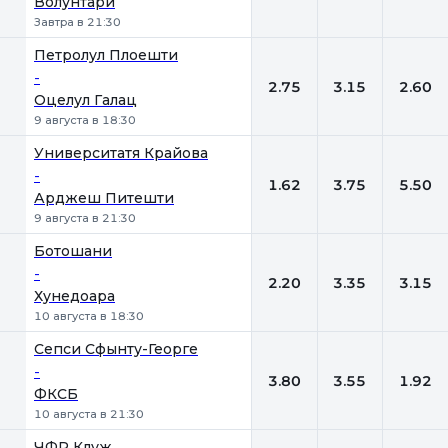
Волунтари
Завтра в 21:30
Петролул Плоешти
-
2.75
3.15
2.60
Оцелул Галац
9 августа в 18:30
Университатя Крайова
-
1.62
3.75
5.50
Арджеш Питешти
9 августа в 21:30
Ботошани
-
2.20
3.35
3.15
Хунедоара
10 августа в 18:30
Сепси Сфынту-Георге
-
3.80
3.55
1.92
ФКСБ
10 августа в 21:30
ЧФР Клуж