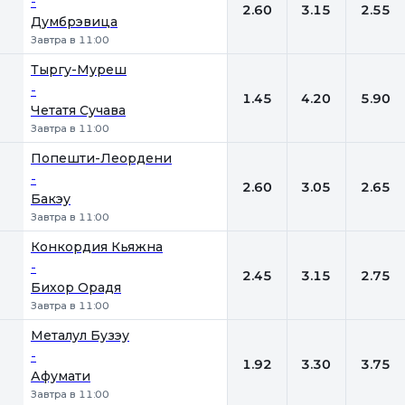
-
2.60
3.15
2.55
Думбрэвица
Завтра в 11:00
Тыргу-Муреш
-
1.45
4.20
5.90
Четатя Сучава
Завтра в 11:00
Попешти-Леордени
-
2.60
3.05
2.65
Бакэу
Завтра в 11:00
Конкордия Кьяжна
-
2.45
3.15
2.75
Бихор Орадя
Завтра в 11:00
Металул Бузэу
-
1.92
3.30
3.75
Афумати
Завтра в 11:00