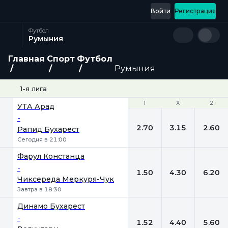
Войти
Регистрация
Футбол
Румыния
Главная
Спорт
Футбол
Румыния
1-я лига
1
1
Х
Х
2
2
УТА Арад
-
2.70
3.15
2.60
Рапид Бухарест
Сегодня в 21:00
Фарул Констанца
-
1.50
4.30
6.20
Чиксереда Меркуря-Чук
Завтра в 18:30
Динамо Бухарест
-
1.52
4.40
5.60