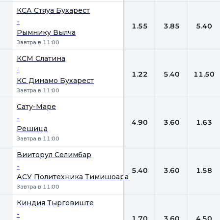
КСА Стяуа Бухарест
-
1.55
3.85
5.40
Рымнику Вылча
Завтра в 11:00
КСМ Слатина
-
1.22
5.40
11.50
КС Динамо Бухарест
Завтра в 11:00
Сату-Маре
-
4.90
3.60
1.63
Решица
Завтра в 11:00
Вииторул Селимбар
-
5.40
3.60
1.58
АСУ Политехника Тимишоара
Завтра в 11:00
Киндия Тырговиште
-
1.70
3.60
4.50