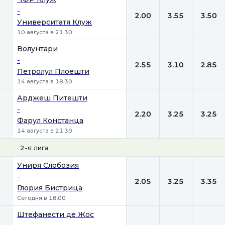
-
2.00
3.55
3.50
Университатя Клуж
10 августа в 21:30
Волунтари
-
2.55
3.10
2.85
Петролул Плоешти
14 августа в 18:30
Арджеш Питешти
-
2.20
3.25
3.25
Фарул Констанца
14 августа в 21:30
2-я лига
1
Х
2
Униря Слобозия
-
2.05
3.25
3.35
Глория Бистрица
Сегодня в 18:00
Штефанести де Жос