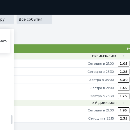
РАММА ЛОЯЛЬНОСТИ
SECRET
МЕДИА
ПРИЛОЖЕНИЯ
ру
Все события
матч
2140
И
ПРЕМЬЕР-ЛИГА
1
Сегодня в 21:00
2.05
Сегодня в 23:30
2.25
Завтра в 04:00
4.00
Завтра в 21:00
1.45
Завтра в 23:30
1.25
2-Й ДИВИЗИОН
1
Сегодня в 21:00
1.95
Сегодня в 23:15
2.35