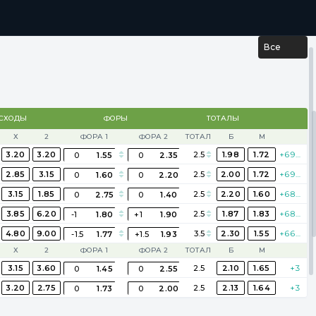
...
РЕЗУЛЬТАТЫ
Все
СХОДЫ
ФОРЫ
ТОТАЛЫ
Х
2
ФОРА 1
ФОРА 2
ТОТАЛ
Б
М
3.20
3.20
2.5
1.98
1.72
+695
0
1.55
0
2.35
2.85
3.15
2.5
2.00
1.72
+696
0
1.60
0
2.20
3.15
1.85
2.5
2.20
1.60
+682
0
2.75
0
1.40
3.85
6.20
2.5
1.87
1.83
+689
-1
1.80
+1
1.90
4.80
9.00
3.5
2.30
1.55
+666
-1.5
1.77
+1.5
1.93
Х
2
ФОРА 1
ФОРА 2
ТОТАЛ
Б
М
3.15
3.60
2.5
2.10
1.65
+3
0
1.45
0
2.55
3.20
2.75
2.5
2.13
1.64
+3
0
1.73
0
2.00