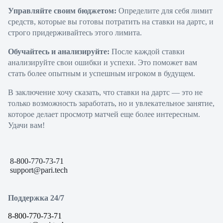
Управляйте своим бюджетом:
Определите для себя лимит
средств, которые вы готовы потратить на ставки на дартс, и
строго придерживайтесь этого лимита.
Обучайтесь и анализируйте:
После каждой ставки
анализируйте свои ошибки и успехи. Это поможет вам
стать более опытным и успешным игроком в будущем.
В заключение хочу сказать, что ставки на дартс — это не
только возможность заработать, но и увлекательное занятие,
которое делает просмотр матчей еще более интересным.
Удачи вам!
8-800-770-73-71
support@pari.tech
Поддержка 24/7
8-800-770-73-71