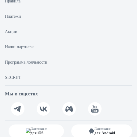
Правила
Платежи
Акции
Наши партнеры
Программа лояльности
SECRET
Мы в соцсетях
Приложение
Приложение
для iOS
для Android