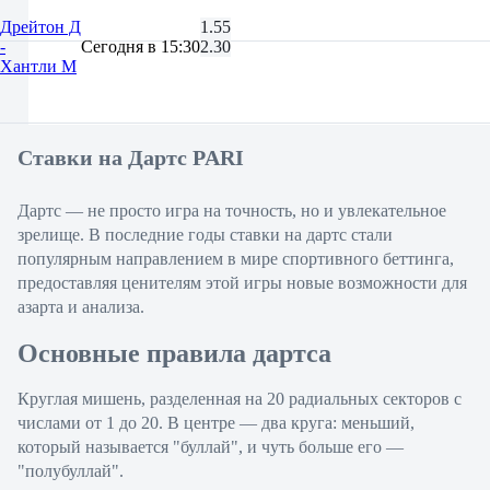
Дрейтон Д
1.55
-
Сегодня в 15:30
2.30
Хантли М
Ставки на Дартс PARI
Дартс — не просто игра на точность, но и увлекательное
зрелище. В последние годы ставки на дартс стали
популярным направлением в мире спортивного беттинга,
предоставляя ценителям этой игры новые возможности для
азарта и анализа.
Основные правила дартса
Круглая мишень, разделенная на 20 радиальных секторов с
числами от 1 до 20. В центре — два круга: меньший,
который называется "буллай", и чуть больше его —
"полубуллай".