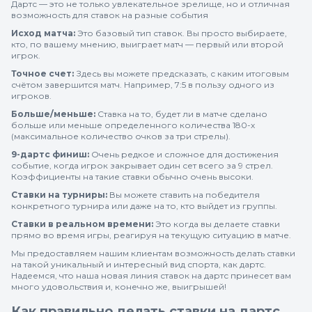
Дартс — это не только увлекательное зрелище, но и отличная
возможность для ставок на разные события
Исход матча:
Это базовый тип ставок. Вы просто выбираете,
кто, по вашему мнению, выиграет матч — первый или второй
игрок.
Точное счет:
Здесь вы можете предсказать, с каким итоговым
счётом завершится матч. Например, 7:5 в пользу одного из
игроков.
Больше/меньше:
Ставка на то, будет ли в матче сделано
больше или меньше определенного количества 180-х
(максимальное количество очков за три стрелы).
9-дартс финиш:
Очень редкое и сложное для достижения
событие, когда игрок закрывает один сет всего за 9 стрел.
Коэффициенты на такие ставки обычно очень высоки.
Ставки на турниры:
Вы можете ставить на победителя
конкретного турнира или даже на то, кто выйдет из группы.
Ставки в реальном времени:
Это когда вы делаете ставки
прямо во время игры, реагируя на текущую ситуацию в матче.
Мы предоставляем нашим клиентам возможность делать ставки
на такой уникальный и интересный вид спорта, как дартс.
Надеемся, что наша новая линия ставок на дартс принесет вам
много удовольствия и, конечно же, выигрышей!
Как правильно делать ставки на дартс