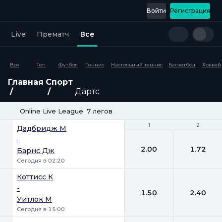
Войти
Регистрация
Live
Прематч
Все
Все
Топ
Футбол
Теннис
Настольный теннис
Баскетбол
Хоккей
Главная
Спорт
Дартс
Online Live League. 7 легов
1
1
2
2
Дадбридж М
-
2.00
1.72
Барнс Дж
Сегодня в 02:20
Коттисс К
-
1.50
2.40
Уитлок М
Сегодня в 15:00