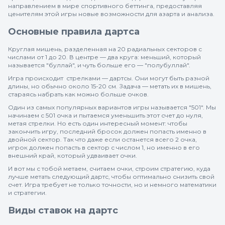
направлением в мире спортивного беттинга, предоставляя
ценителям этой игры новые возможности для азарта и анализа.
Основные правила дартса
Круглая мишень, разделенная на 20 радиальных секторов с
числами от 1 до 20. В центре — два круга: меньший, который
называется "буллай", и чуть больше его — "полубуллай".
Игра происходит стрелками — дартсы. Они могут быть разной
длины, но обычно около 15-20 см. Задача — метать их в мишень,
стараясь набрать как можно больше очков.
Один из самых популярных вариантов игры называется "501". Мы
начинаем с 501 очка и пытаемся уменьшить этот счет до нуля,
метая стрелки. Но есть один интересный момент: чтобы
закончить игру, последний бросок должен попасть именно в
двойной сектор. Так что даже если останется всего 2 очка,
игрок должен попасть в сектор с числом 1, но именно в его
внешний край, который удваивает очки.
И вот мы с тобой метаем, считаем очки, строим стратегию, куда
лучше метать следующий дартс, чтобы оптимально снизить свой
счет. Игра требует не только точности, но и немного математики
и стратегии.
Виды ставок на дартс