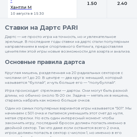
-
1.50
2.40
Хантли М
10 августа в 15:30
Ставки на Дартс PARI
Дартс — не просто игра на точность, но и увлекательное
зрелище. В последние годы ставки на дартс стали популярным
направлением в мире спортивного беттинга, предоставляя
ценителям этой игры новые возможности для азарта и анализа.
Основные правила дартса
Круглая мишень, разделенная на 20 радиальных секторов с
числами от 1 до 20. В центре — два круга: меньший, который
называется "буллай", и чуть больше его — "полубуллай".
Игра происходит стрелками — дартсы. Они могут быть разной
длины, но обычно около 15-20 см. Задача — метать их в мишень,
стараясь набрать как можно больше очков.
Один из самых популярных вариантов игры называется "501". Мы
начинаем с 501 очка и пытаемся уменьшить этот счет до нуля,
метая стрелки. Но есть один интересный момент: чтобы
закончить игру, последний бросок должен попасть именно в
двойной сектор. Так что даже если останется всего 2 очка,
игрок должен попасть в сектор с числом 1, но именно в его