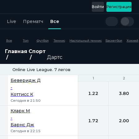
Войти
Регистрация
Live
Прематч
Все
Все
Топ
Футбол
Теннис
Настольный теннис
Баскетбол
Хоккей
Главная
Спорт
Дартс
Online Live League. 7 легов
1
1
2
2
Беверидж Д
-
1.22
3.80
Коттисс К
Сегодня в 21:50
Кларк М
-
1.72
2.00
Барнс Дж
Сегодня в 22:15