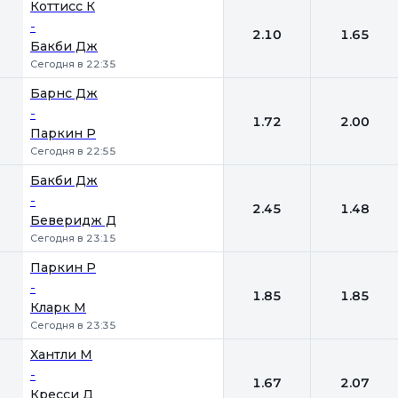
Коттисс К
-
2.10
1.65
Бакби Дж
Сегодня в 22:35
Барнс Дж
-
1.72
2.00
Паркин Р
Сегодня в 22:55
Бакби Дж
-
2.45
1.48
Беверидж Д
Сегодня в 23:15
Паркин Р
-
1.85
1.85
Кларк М
Сегодня в 23:35
Хантли М
-
1.67
2.07
Кресси Д