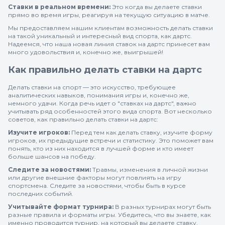
Ставки в реальном времени:
Это когда вы делаете ставки
прямо во время игры, реагируя на текущую ситуацию в матче.
Мы предоставляем нашим клиентам возможность делать ставки
на такой уникальный и интересный вид спорта, как дартс.
Надеемся, что наша новая линия ставок на дартс принесет вам
много удовольствия и, конечно же, выигрышей!
Как правильно делать ставки на дартс
Делать ставки на спорт — это искусство, требующее
аналитических навыков, понимания игры и, конечно же,
немного удачи. Когда речь идет о "ставках на дартс", важно
учитывать ряд особенностей этого вида спорта. Вот несколько
советов, как правильно делать ставки на дартс:
Изучите игроков:
Перед тем как делать ставку, изучите форму
игроков, их предыдущие встречи и статистику. Это поможет вам
понять, кто из них находится в лучшей форме и кто имеет
больше шансов на победу.
Следите за новостями:
Травмы, изменения в личной жизни
или другие внешние факторы могут повлиять на игру
спортсмена. Следите за новостями, чтобы быть в курсе
последних событий.
Учитывайте формат турнира:
В разных турнирах могут быть
разные правила и форматы игры. Убедитесь, что вы знаете, как
именно проводится турнир, на который вы делаете ставку.