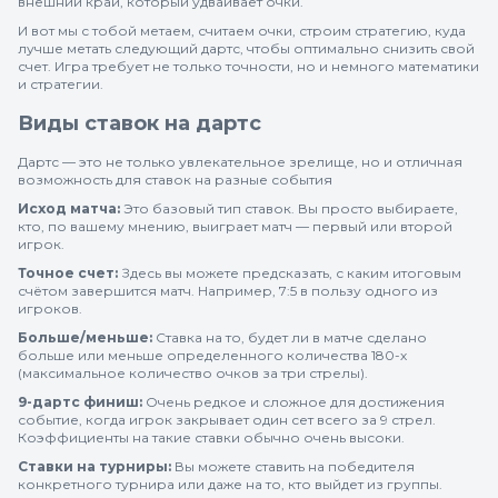
внешний край, который удваивает очки.
И вот мы с тобой метаем, считаем очки, строим стратегию, куда
лучше метать следующий дартс, чтобы оптимально снизить свой
счет. Игра требует не только точности, но и немного математики
и стратегии.
Виды ставок на дартс
Дартс — это не только увлекательное зрелище, но и отличная
возможность для ставок на разные события
Исход матча:
Это базовый тип ставок. Вы просто выбираете,
кто, по вашему мнению, выиграет матч — первый или второй
игрок.
Точное счет:
Здесь вы можете предсказать, с каким итоговым
счётом завершится матч. Например, 7:5 в пользу одного из
игроков.
Больше/меньше:
Ставка на то, будет ли в матче сделано
больше или меньше определенного количества 180-х
(максимальное количество очков за три стрелы).
9-дартс финиш:
Очень редкое и сложное для достижения
событие, когда игрок закрывает один сет всего за 9 стрел.
Коэффициенты на такие ставки обычно очень высоки.
Ставки на турниры:
Вы можете ставить на победителя
конкретного турнира или даже на то, кто выйдет из группы.