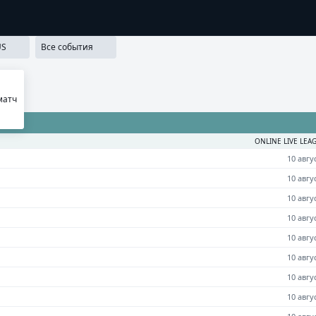
ММА ЛОЯЛЬНОСТИ
SECRET
МЕДИА
ПРИЛОЖЕНИЯ
РЕЗУ
S
Все события
матч
ONLINE LIVE LEA
10 авгу
10 авгу
10 авгу
10 авгу
10 авгу
10 авгу
10 авгу
10 авгу