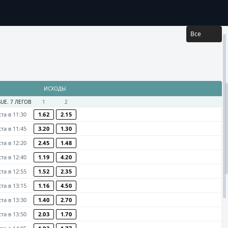
...
ЛЬТАТЫ
Все
ИСХОДЫ
GUE. 7 ЛЕГОВ
1
2
ста в 11:30
1.62
2.15
ста в 11:45
3.20
1.30
ста в 12:20
2.45
1.48
ста в 12:40
1.19
4.20
ста в 12:55
1.52
2.35
ста в 13:15
1.16
4.50
ста в 13:30
1.40
2.70
ста в 13:50
2.03
1.70