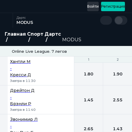
Войти
Регистрация
Дартс
MODUS
Главная
Спорт
Дартс
MODUS
Online Live League. 7 легов
1
1
2
2
Хантли М
-
1.80
1.90
Кресси Д
Завтра в 11:30
Дрейтон Д
-
1.45
2.55
Брэнли Р
Завтра в 11:40
Звонимир Л
-
2.65
1.43