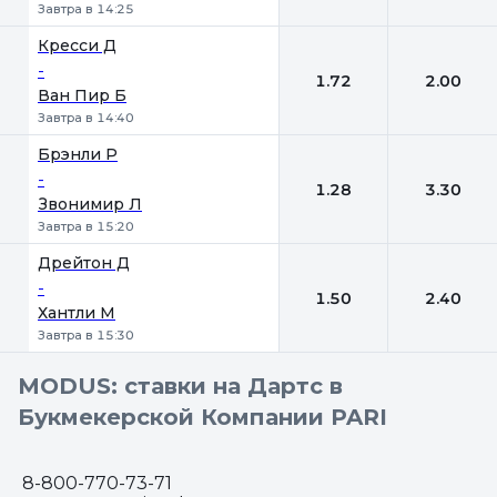
Завтра в 14:25
Кресси Д
-
1.72
2.00
Ван Пир Б
Завтра в 14:40
Брэнли Р
-
1.28
3.30
Звонимир Л
Завтра в 15:20
Дрейтон Д
-
1.50
2.40
Хантли М
Завтра в 15:30
MODUS: ставки на Дартс в
Букмекерской Компании PARI
8-800-770-73-71