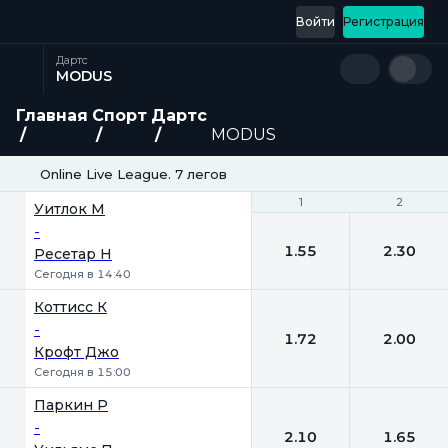
Войти
Регистрация
Дартс
MODUS
Главная
Спорт
Дартс
MODUS
Online Live League. 7 легов
1
1
2
2
Уитлок М
-
1.55
2.30
Ресетар Н
Сегодня в 14:40
Коттисс К
-
1.72
2.00
Крофт Джо
Сегодня в 15:00
Паркин Р
-
2.10
1.65