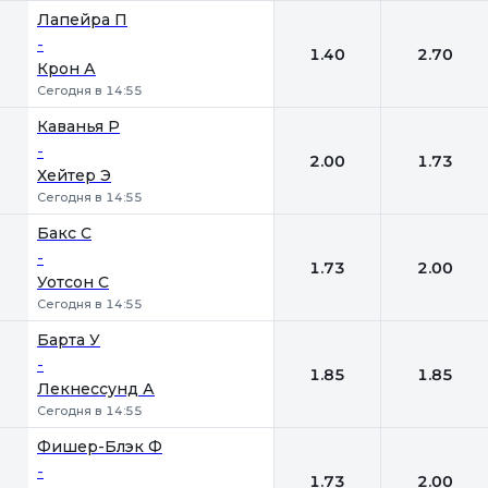
Лапейра П
-
1.40
2.70
Крон А
Сегодня в 14:55
Каванья Р
-
2.00
1.73
Хейтер Э
Сегодня в 14:55
Бакс С
-
1.73
2.00
Уотсон С
Сегодня в 14:55
Барта У
-
1.85
1.85
Лекнессунд А
Сегодня в 14:55
Фишер-Блэк Ф
-
1.73
2.00