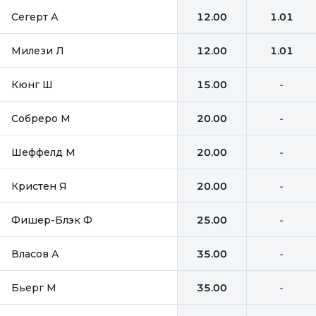
Сегерт А
12.00
1.01
Милези Л
12.00
1.01
Кюнг Ш
15.00
-
Собреро М
20.00
-
Шеффелд М
20.00
-
Кристен Я
20.00
-
Фишер-Блэк Ф
25.00
-
Власов А
35.00
-
Бьерг М
35.00
-