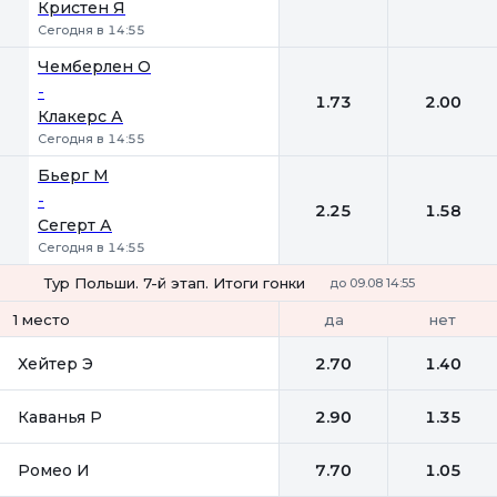
Кристен Я
Сегодня в 14:55
Чемберлен О
-
1.73
2.00
Клакерс А
Сегодня в 14:55
Бьерг М
-
2.25
1.58
Сегерт А
Сегодня в 14:55
Тур Польши. 7-й этап. Итоги гонки
до 09.08 14:55
да
нет
1 место
Хейтер Э
2.70
1.40
Каванья Р
2.90
1.35
Ромео И
7.70
1.05