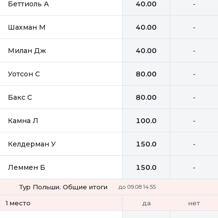
Беттиоль А
40.00
-
Шахман М
40.00
-
Милан Дж
40.00
-
Уотсон С
80.00
-
Бакс С
80.00
-
Камна Л
100.0
-
Келдерман У
150.0
-
Леммен Б
150.0
-
Тур Польши. Общие итоги
до 09.08 14:55
да
нет
1 место