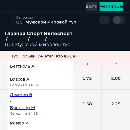
Войти
Регистрация
Велоспорт
UCI. Мужской мировой тур
Главная
Спорт
Велоспорт
UCI. Мужской мировой тур
Тур Польши. 7-й этап. Кто выше?
1
1
2
2
Беттиоль А
-
1.73
2.00
Власов А
Сегодня в 14:55
Леммен Б
-
1.58
2.25
Бреннер М
Сегодня в 14:55
Ромео И
-