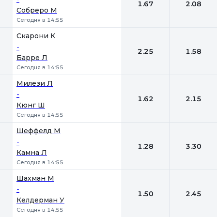
1.67
2.08
Собреро М
Сегодня в 14:55
Скарони К
-
2.25
1.58
Барре Л
Сегодня в 14:55
Милези Л
-
1.62
2.15
Кюнг Ш
Сегодня в 14:55
Шеффелд М
-
1.28
3.30
Камна Л
Сегодня в 14:55
Шахман М
-
1.50
2.45
Келдерман У
Сегодня в 14:55