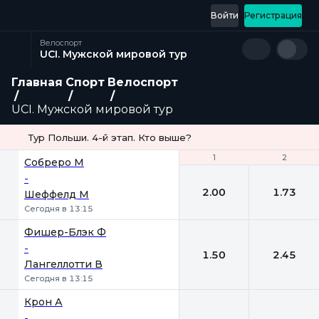
Войти
Регистрация
Велоспорт
UCI. Мужской мировой тур
Главная
Спорт
Велоспорт
UCI. Мужской мировой тур
Тур Польши. 4-й этап. Кто выше?
1
1
2
2
Собреро М
-
2.00
1.73
Шеффелд М
Сегодня в 13:15
Фишер-Блэк Ф
-
1.50
2.45
Лангеллотти В
Сегодня в 13:15
Крон А
-