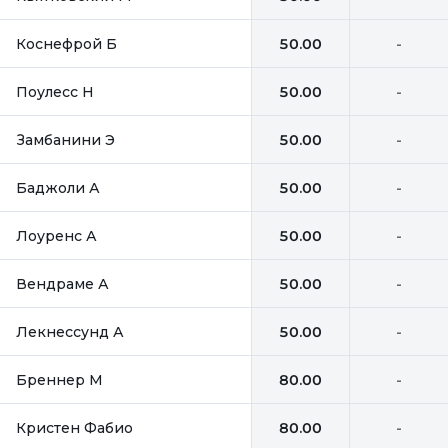
Коснефрой Б
50.00
-
Поулесс Н
50.00
-
Замбанини Э
50.00
-
Баджоли А
50.00
-
Лоуренс А
50.00
-
Вендраме А
50.00
-
Лекнессунд А
50.00
-
Бреннер М
80.00
-
Кристен Фабио
80.00
-