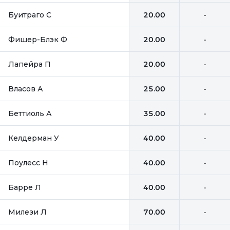
Буитраго С
20.00
-
Фишер-Блэк Ф
20.00
-
Лапейра П
20.00
-
Власов А
25.00
-
Беттиоль А
35.00
-
Келдерман У
40.00
-
Поулесс Н
40.00
-
Барре Л
40.00
-
Милези Л
70.00
-