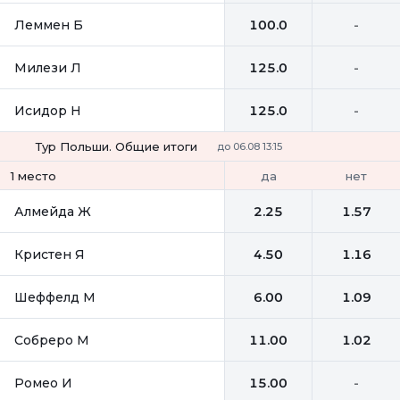
Леммен Б
100.0
-
Милези Л
125.0
-
Исидор Н
125.0
-
Тур Польши. Общие итоги
до 06.08 13:15
да
нет
1 место
Алмейда Ж
2.25
1.57
Кристен Я
4.50
1.16
Шеффелд М
6.00
1.09
Собреро М
11.00
1.02
Ромео И
15.00
-