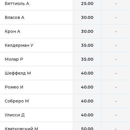
Беттиоль А
25.00
-
Власов А
30.00
-
Крон А
30.00
-
Келдерман У
35.00
-
Молар Р
35.00
-
Шеффелд М
40.00
-
Ромео И
40.00
-
Собреро М
40.00
-
Улисси Д
40.00
-
Квятковский М
50.00
-