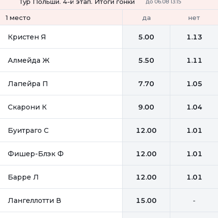
Тур Польши. 4-й этап. Итоги гонки
до 06.08 13:15
да
нет
1 место
Кристен Я
5.00
1.13
Алмейда Ж
5.50
1.11
Лапейра П
7.70
1.05
Скарони К
9.00
1.04
Буитраго С
12.00
1.01
Фишер-Блэк Ф
12.00
1.01
Барре Л
12.00
1.01
Лангеллотти В
15.00
-