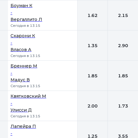
Боуман К
-
1.62
2.15
Вергаллито Л
Сегодня в 13:15
Скарони К
-
1.35
2.90
Власов А
Сегодня в 13:15
Бреннер М
-
1.85
1.85
Мадус В
Сегодня в 13:15
Квятковский М
-
2.00
1.73
Улисси Д
Сегодня в 13:15
Лапейра П
-
1.25
3.55