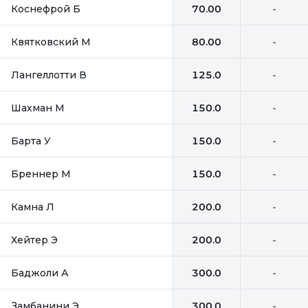
Коснефрой Б
70.00
-
Квятковский М
80.00
-
Лангеллотти В
125.0
-
Шахман М
150.0
-
Барта У
150.0
-
Бреннер М
150.0
-
Камна Л
200.0
-
Хейтер Э
200.0
-
Баджоли А
300.0
-
Замбанини Э
300.0
-