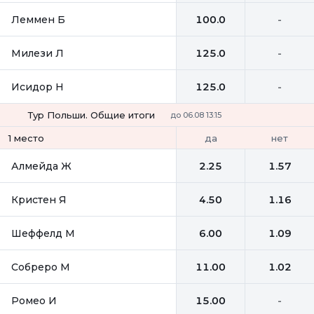
Леммен Б
100.0
-
Милези Л
125.0
-
Исидор Н
125.0
-
Тур Польши. Общие итоги
до 06.08 13:15
да
нет
1 место
Алмейда Ж
2.25
1.57
Кристен Я
4.50
1.16
Шеффелд М
6.00
1.09
Собреро М
11.00
1.02
Ромео И
15.00
-