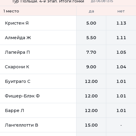
Тур Польши. 4-й этап. Итоги гонки
до 06.08 13:15
да
нет
1 место
Кристен Я
5.00
1.13
Алмейда Ж
5.50
1.11
Лапейра П
7.70
1.05
Скарони К
9.00
1.04
Буитраго С
12.00
1.01
Фишер-Блэк Ф
12.00
1.01
Барре Л
12.00
1.01
Лангеллотти В
15.00
-