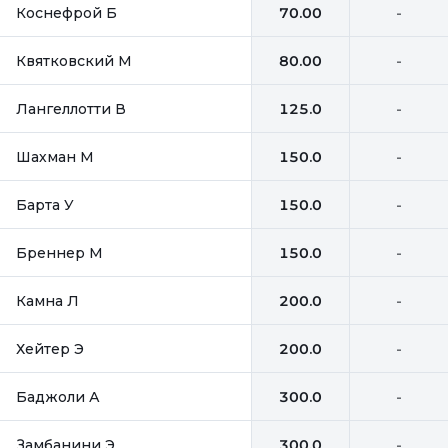
Коснефрой Б
70.00
-
Квятковский М
80.00
-
Лангеллотти В
125.0
-
Шахман М
150.0
-
Барта У
150.0
-
Бреннер М
150.0
-
Камна Л
200.0
-
Хейтер Э
200.0
-
Баджоли А
300.0
-
Замбанини Э
300.0
-