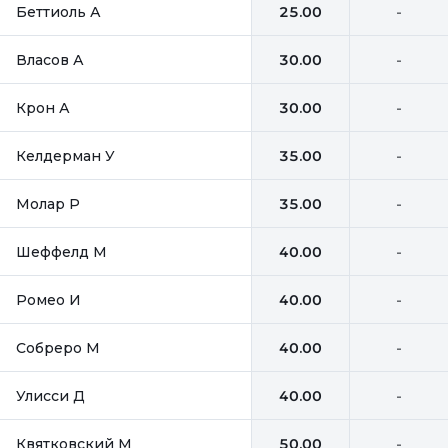
Беттиоль А
25.00
-
Власов А
30.00
-
Крон А
30.00
-
Келдерман У
35.00
-
Молар Р
35.00
-
Шеффелд М
40.00
-
Ромео И
40.00
-
Собреро М
40.00
-
Улисси Д
40.00
-
Квятковский М
50.00
-