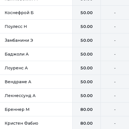
Коснефрой Б
50.00
-
Поулесс Н
50.00
-
Замбанини Э
50.00
-
Баджоли А
50.00
-
Лоуренс А
50.00
-
Вендраме А
50.00
-
Лекнессунд А
50.00
-
Бреннер М
80.00
-
Кристен Фабио
80.00
-