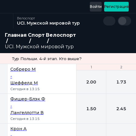
Войти
Регистрация
Велоспорт
UCI. Мужской мировой тур
Главная
Спорт
Велоспорт
UCI. Мужской мировой тур
Тур Польши. 4-й этап. Кто выше?
1
1
2
2
Собреро М
-
2.00
1.73
Шеффелд М
Сегодня в 13:15
Фишер-Блэк Ф
-
1.50
2.45
Лангеллотти В
Сегодня в 13:15
Крон А
-