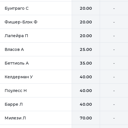
Буитраго С
20.00
-
Фишер-Блэк Ф
20.00
-
Лапейра П
20.00
-
Власов А
25.00
-
Беттиоль А
35.00
-
Келдерман У
40.00
-
Поулесс Н
40.00
-
Барре Л
40.00
-
Милези Л
70.00
-