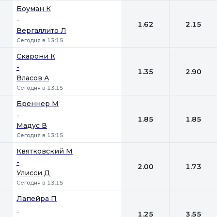
Боуман К
-
1.62
2.15
Вергаллито Л
Сегодня в 13:15
Скарони К
-
1.35
2.90
Власов А
Сегодня в 13:15
Бреннер М
-
1.85
1.85
Мадус В
Сегодня в 13:15
Квятковский М
-
2.00
1.73
Улисси Д
Сегодня в 13:15
Лапейра П
-
1.25
3.55