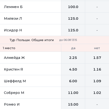
Леммен Б
100.0
-
Милези Л
125.0
-
Исидор Н
125.0
-
Тур Польши. Общие итоги
до 06.08 13:15
да
нет
1 место
Алмейда Ж
2.25
1.57
Кристен Я
4.50
1.16
Шеффелд М
6.00
1.09
Собреро М
11.00
1.02
Ромео И
15.00
-