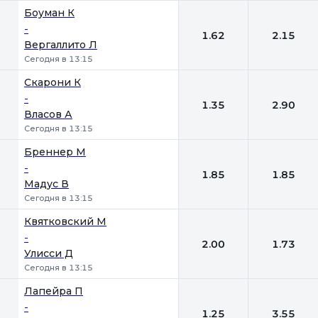
Боуман К
-
1.62
2.15
Вергаллито Л
Сегодня в 13:15
Скарони К
-
1.35
2.90
Власов А
Сегодня в 13:15
Бреннер М
-
1.85
1.85
Мадус В
Сегодня в 13:15
Квятковский М
-
2.00
1.73
Улисси Д
Сегодня в 13:15
Лапейра П
-
1.25
3.55