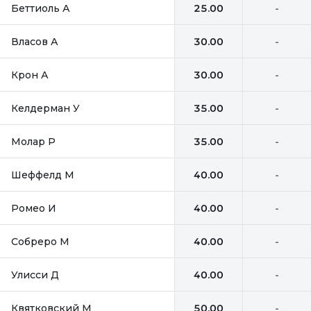
Беттиоль А
25.00
-
Власов А
30.00
-
Крон А
30.00
-
Келдерман У
35.00
-
Молар Р
35.00
-
Шеффелд М
40.00
-
Ромео И
40.00
-
Собреро М
40.00
-
Улисси Д
40.00
-
Квятковский М
50.00
-