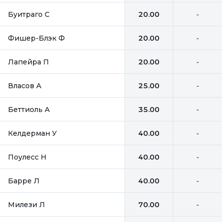
Буитраго С
20.00
-
Фишер-Блэк Ф
20.00
-
Лапейра П
20.00
-
Власов А
25.00
-
Беттиоль А
35.00
-
Келдерман У
40.00
-
Поулесс Н
40.00
-
Барре Л
40.00
-
Милези Л
70.00
-