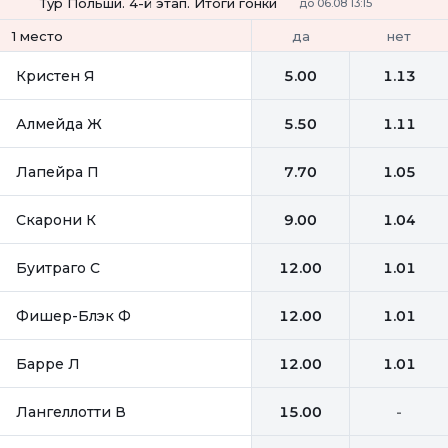
Тур Польши. 4-й этап. Итоги гонки
до 06.08 13:15
да
нет
1 место
Кристен Я
5.00
1.13
Алмейда Ж
5.50
1.11
Лапейра П
7.70
1.05
Скарони К
9.00
1.04
Буитраго С
12.00
1.01
Фишер-Блэк Ф
12.00
1.01
Барре Л
12.00
1.01
Лангеллотти В
15.00
-