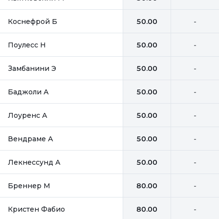
Коснефрой Б
50.00
-
Поулесс Н
50.00
-
Замбанини Э
50.00
-
Баджоли А
50.00
-
Лоуренс А
50.00
-
Вендраме А
50.00
-
Лекнессунд А
50.00
-
Бреннер М
80.00
-
Кристен Фабио
80.00
-