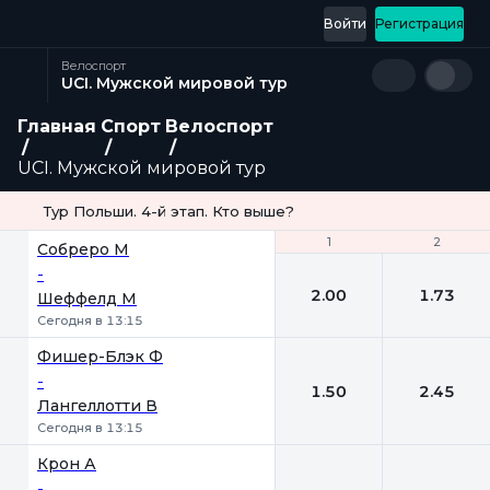
Войти
Регистрация
Велоспорт
UCI. Мужской мировой тур
Главная
Спорт
Велоспорт
UCI. Мужской мировой тур
Тур Польши. 4-й этап. Кто выше?
1
1
2
2
Собреро М
-
2.00
1.73
Шеффелд М
Сегодня в 13:15
Фишер-Блэк Ф
-
1.50
2.45
Лангеллотти В
Сегодня в 13:15
Крон А
-