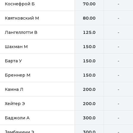
Коснефрой Б
70.00
-
Квятковский М
80.00
-
Лангеллотти В
125.0
-
Шахман М
150.0
-
Барта У
150.0
-
Бреннер М
150.0
-
Камна Л
200.0
-
Хейтер Э
200.0
-
Баджоли А
300.0
-
Замбанини Э
300.0
-