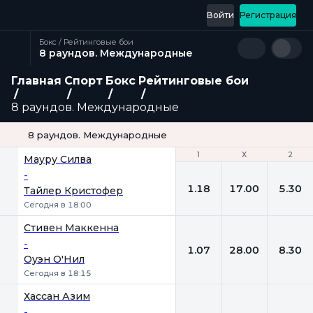
Войти
Регистрация
Бокс / Рейтинговые бои
8 раундов. Международные
Главная
Спорт
Бокс
Рейтинговые бои
8 раундов. Международные
8 раундов. Международные
1
1
Х
Х
2
2
Мауру Силва
-
1.18
17.00
5.30
Тайлер Кристофер
Сегодня в 18:00
Стивен Маккенна
-
1.07
28.00
8.30
Оуэн О'Нил
Сегодня в 18:15
Хассан Азим
-