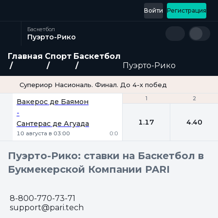
Войти
Регистрация
Баскетбол
Пуэрто-Рико
Главная
Спорт
Баскетбол
Пуэрто-Рико
Супериор Насиональ. Финал. До 4-х побед
1
1
2
2
Вакерос де Баямон
-
1.17
4.40
Сантерас де Агуада
10 августа в 03:00
0:0
Пуэрто-Рико: ставки на Баскетбол в
Букмекерской Компании PARI
8-800-770-73-71
support@pari.tech