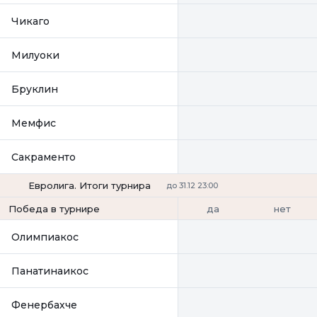
Чикаго
Милуоки
Бруклин
Мемфис
Сакраменто
Евролига. Итоги турнира
до 31.12 23:00
да
нет
Победа в турнире
Олимпиакос
Панатинаикос
Фенербахче