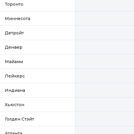
Торонто
Миннесота
Детройт
Денвер
Майами
Лейкерс
Индиана
Хьюстон
Голден Стэйт
Атланта