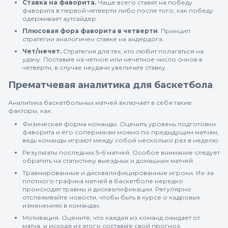
Ставка на фаворита.
Чаще всего ставят на победу
фаворита в первой четверти либо после того, как победу
одерживает аутсайдер.
Плюсовая фора фаворита в четверти
. Принцип
стратегии аналогичен ставке на андердога.
Чет/нечет.
Стратегия для тех, кто любит полагаться на
удачу. Поставьте на четное или нечетное число очков в
четверти, в случае неудачи увеличьте ставку.
Прематчевая аналитика для баскетбола
Аналитика баскетбольных матчей включает в себя такие
факторы, как:
Физическая форма команды. Оценить уровень подготовки
фаворита и его соперникам можно по предыдущим матчам,
ведь команды играют между собой несколько раз в неделю.
Результаты последних 5–6 матчей. Особое внимание следует
обратить на статистику выездных и домашних матчей.
Травмированные и дисквалифицированные игроки. Из-за
плотного графика матчей в баскетболе нередко
происходят травмы и дисквалификации. Регулярно
отслеживайте новости, чтобы быть в курсе о кадровых
изменениях в командах.
Мотивация. Оцените, что каждая из команд ожидает от
матча, и исходя из этого составьте свой прогноз.