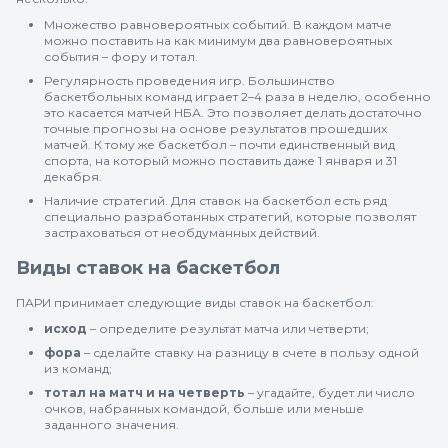
Множество равновероятных событий. В каждом матче
можно поставить на как минимум два равновероятных
события – фору и тотал.
Регулярность проведения игр. Большинство
баскетбольных команд играет 2–4 раза в неделю, особенно
это касается матчей НБА. Это позволяет делать достаточно
точные прогнозы на основе результатов прошедших
матчей. К тому же баскетбол – почти единственный вид
спорта, на который можно поставить даже 1 января и 31
декабря.
Наличие стратегий. Для ставок на баскетбол есть ряд
специально разработанных стратегий, которые позволят
застраховаться от необдуманных действий.
Виды ставок на баскетбол
ПАРИ принимает следующие виды ставок на баскетбол:
исход
– определите результат матча или четверти;
фора
– сделайте ставку на разницу в счете в пользу одной
из команд;
тотал на матч и на четверть
– угадайте, будет ли число
очков, набранных командой, больше или меньше
заданного значения.