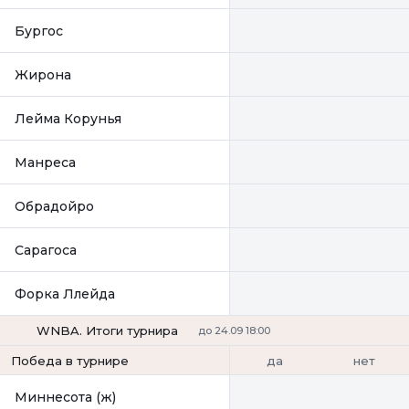
Бургос
Жирона
Лейма Корунья
Манреса
Обрадойро
Сарагоса
Форка Ллейда
WNBA. Итоги турнира
до 24.09 18:00
да
нет
Победа в турнире
Миннесота (ж)