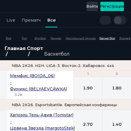
Войти
Регистрация
Live
Прематч
Все
Все
Топ
Футбол
Теннис
Настольный теннис
Баскетбол
Хоккей
Главная
Спорт
Баскетбол
NBA 2K26. H2H. LIGA-3. Восток-2. Хабаровск. 4х4
1
1
2
2
Мемфис (BOIDA_06)
-
1.90
1.80
Финикс (BELYAEVCAWKA)
3:28
NBA 2K26. Esportsbattle. Европейская конференция. 4х5 
1
2
Хапоэль Тель-Авив (Tomstar)
-
2.70
1.40
Црвена Звезда (margotoStek)