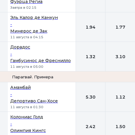
Фуэрца Региа
Завтра в 02:15
Эль Калор де Канкун
-
1.94
1.77
Минерос де Зак
11 августа в 04:15
Дорадос
-
1.32
3.10
Гамбусинос де Фреснилло
11 августа в 05:00
Парагвай. Примера
1
2
Амамбай
-
5.30
1.12
Депортиво Сан-Хосе
11 августа в 01:30
Колониас Голд
-
2.42
1.50
Олимпия Кингс