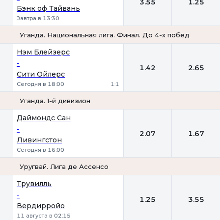
3.55
1.25
Бэнк оф Тайвань
Завтра в 13:30
Уганда. Национальная лига. Финал. До 4-х побед
1
2
Нэм Блейзерс
-
1.42
2.65
Сити Ойлерс
Сегодня в 18:00
1:1
Уганда. 1-й дивизион
1
2
Даймондс Сан
-
2.07
1.67
Ливингстон
Сегодня в 16:00
Уругвай. Лига де Ассенсо
1
2
Трувилль
-
1.25
3.55
Вердирройо
11 августа в 02:15