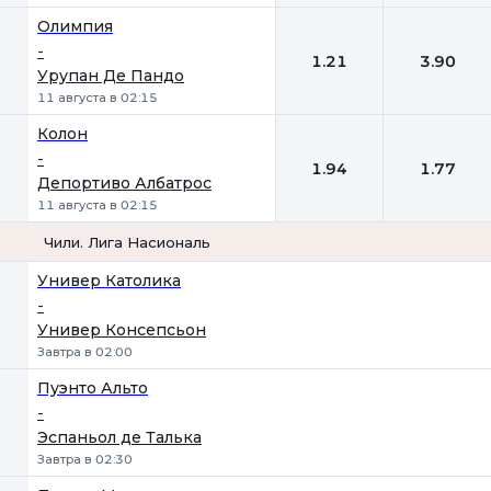
Олимпия
-
1.21
3.90
Урупан Де Пандо
11 августа в 02:15
Колон
-
1.94
1.77
Депортиво Албатрос
11 августа в 02:15
Чили. Лига Насиональ
1
2
Универ Католика
-
Универ Консепсьон
Завтра в 02:00
Пуэнто Альто
-
Эспаньол де Талька
Завтра в 02:30