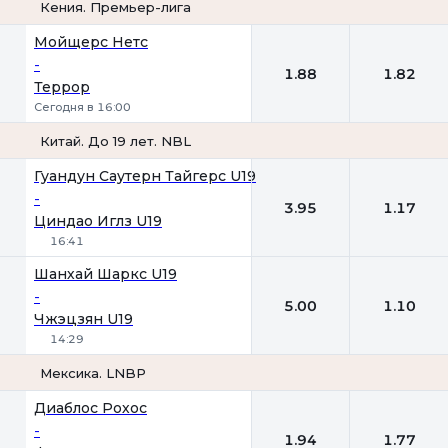
Кения. Премьер-лига
1
2
Мойщерс Нетс
-
1.88
1.82
Террор
Сегодня в 16:00
Китай. До 19 лет. NBL
1
2
Гуандун Саутерн Тайгерс U19
-
3.95
1.17
Циндао Иглз U19
16:41
Шанхай Шаркс U19
-
5.00
1.10
Чжэцзян U19
14:29
Мексика. LNBP
1
2
Диаблос Рохос
-
1.94
1.77