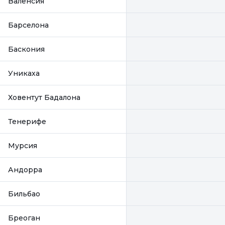
Валенсия
Барселона
Баскония
Уникаха
Ховентут Бадалона
Тенерифе
Мурсия
Андорра
Бильбао
Бреоган