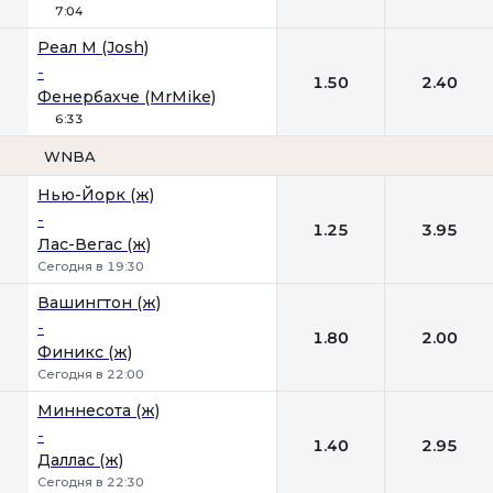
7:04
Реал М (Josh)
-
1.50
2.40
Фенербахче (MrMike)
6:33
WNBA
1
2
Нью-Йорк (ж)
-
1.25
3.95
Лас-Вегас (ж)
Сегодня в 19:30
Вашингтон (ж)
-
1.80
2.00
Финикс (ж)
Сегодня в 22:00
Миннесота (ж)
-
1.40
2.95
Даллас (ж)
Сегодня в 22:30