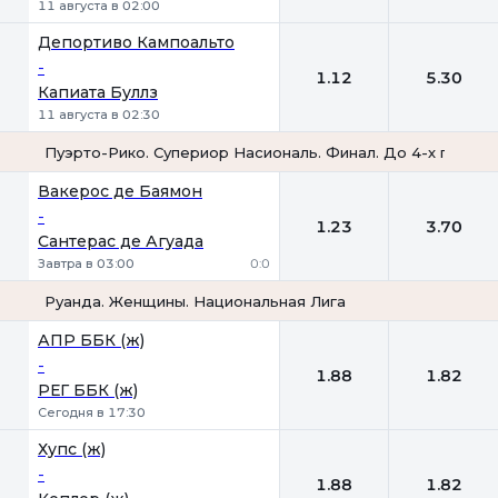
11 августа в 02:00
Депортиво Кампоальто
-
1.12
5.30
Капиата Буллз
11 августа в 02:30
Пуэрто-Рико. Супериор Насиональ. Финал. До 4-х побед
1
2
Вакерос де Баямон
-
1.23
3.70
Сантерас де Агуада
Завтра в 03:00
0:0
Руанда. Женщины. Национальная Лига
1
2
АПР ББК (ж)
-
1.88
1.82
РЕГ ББК (ж)
Сегодня в 17:30
Хупс (ж)
-
1.88
1.82