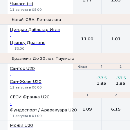
Чикаго (ж)
11 августа в 05:00
Китай. CBA. Летняя лига
1
2
Циндао Даблстар Иглз
-
11.00
1.01
Цзянсу Драгонс
30:00
Бразилия. До 20 лет. Паулиста
Фора
Фора
1
1
2
2
Сантос U20
-
+37.5
-37.5
Сан-Жозе U20
1.85
1.85
11 августа в 00:00
1
1
2
2
СЕСИ Франка U20
-
1.09
6.15
Фундеспорт / Араракуара U20
11 августа в 01:00
Можи U20