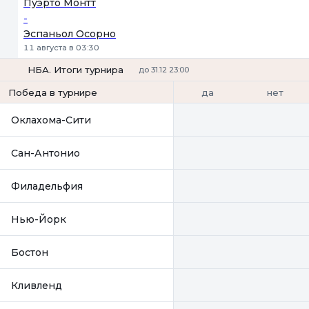
Пуэрто Монтт
-
Эспаньол Осорно
11 августа в 03:30
НБА. Итоги турнира
до 31.12 23:00
да
нет
Победа в турнире
Оклахома-Сити
Сан-Антонио
Филадельфия
Нью-Йорк
Бостон
Кливленд