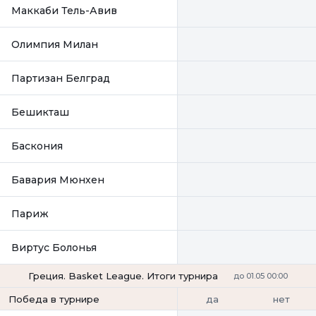
Маккаби Тель-Авив
Олимпия Милан
Партизан Белград
Бешикташ
Баскония
Бавария Мюнхен
Париж
Виртус Болонья
Греция. Basket League. Итоги турнира
до 01.05 00:00
да
нет
Победа в турнире