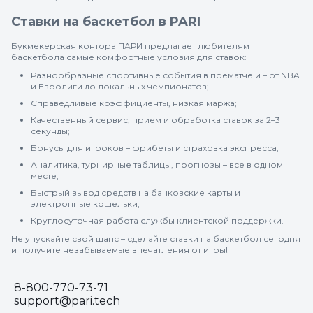
Ставки на баскетбол в PARI
Букмекерская контора ПАРИ предлагает любителям
баскетбола самые комфортные условия для ставок:
Разнообразные спортивные события в прематче и – от NBA
и Евролиги до локальных чемпионатов;
Справедливые коэффициенты, низкая маржа;
Качественный сервис, прием и обработка ставок за 2–3
секунды;
Бонусы для игроков – фрибеты и страховка экспресса;
Аналитика, турнирные таблицы, прогнозы – все в одном
месте;
Быстрый вывод средств на банковские карты и
электронные кошельки;
Круглосуточная работа службы клиентской поддержки.
Не упускайте свой шанс – сделайте ставки на баскетбол сегодня
и получите незабываемые впечатления от игры!
8-800-770-73-71
support@pari.tech