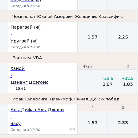
Сегодня в 23:30
Чемпионат Южной Америки. Женщины. Классификация. 5-
1
2
Парагвай (ж)
-
1.57
2.25
Уругвай (ж)
Сегодня в 20:00
Вьетнам. VBA
Фора
Фора
1
1
2
2
Ханой
-
-32.5
+32.5
Дананг Дрэгонс
1.87
1.83
15:41
Ирак. Суперлига. Плей-офф. Финал. До 3-х побед
1
1
2
2
Аль-Дифаа Аль-Джави
-
1.53
2.33
Заху
Сегодня в 19:00
0:0