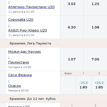
-
3.55
1.25
Атлетико Паулистано U20
11 августа в 01:00
Сорокаба U20
-
6.30
1.08
АКБД Рио-Кларо U20
11 августа в 01:00
Бразилия. Лига Паулиста
1
2
Можи-дас-Крузис
-
1.07
7.00
Паулистано
Сегодня в 23:00
Фора
Фора
1
1
2
2
Сеси Франка
-
-25.5
+25.5
Осаско
1.85
1.85
Завтра в 00:00
Бразилия. До 22 лет. Кубок
1
1
2
2