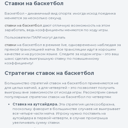
Ставки на баскетбол
Баскетбол – динамичный вид спорта: иногда исход поединка
меняется за несколько секунд.
ставки на баскетбол
дают отличную возможность на этом
заработать, ведь коэффициенты меняются по ходу игры.
Пользователи ПАРИ могут делать
ставки
на баскетбол в режиме live, одновременно наблюдая за
прямой трансляцией матча. Все трансляции идут в хорошем
качестве и на русском языке. Следите за ходом игры – это ваш
шанс сделать выигрышную ставку по повышенному
коэффициенту!
Стратегии ставок на баскетбол
Большинство стратегий ставок на баскетбол применяются не
для целых матчей, а для четвертей – это позволяет получить
выигрыш вне зависимости от исхода игры. Рассмотрим самые
популярные стратегии ставок на баскетбол по четвертям:
Ставка на аутсайдера.
Эта стратегия целесообразна,
поскольку фаворит в большинстве случаев не выигрывает
все четыре части матча. Игроку нужно поставить на
аутсайдера в первой четверти, в случае проигрыша
увеличивать сумму ставки.