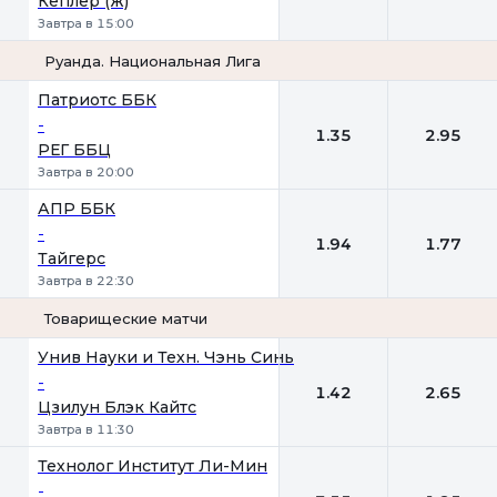
Кеплер (ж)
Завтра в 15:00
Руанда. Национальная Лига
1
2
Патриотс ББК
-
1.35
2.95
РЕГ ББЦ
Завтра в 20:00
АПР ББК
-
1.94
1.77
Тайгерс
Завтра в 22:30
Товарищеские матчи
1
2
Унив Науки и Техн. Чэнь Синь
-
1.42
2.65
Цзилун Блэк Кайтс
Завтра в 11:30
Технолог Институт Ли-Мин
-