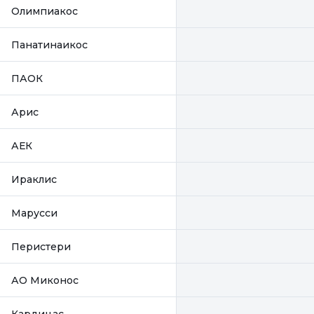
Олимпиакос
Панатинаикос
ПАОК
Арис
АЕК
Ираклис
Марусси
Перистери
АО Миконос
Кардицас