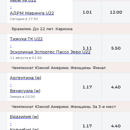
Харагуа U22
-
1.01
12.00
АДРМ Маринга U22
Сегодня в 17:30
Бразилия. До 22 лет. Кариока
1
2
Тижука ТК U22
-
1.11
5.50
Эсколинья Эспортес Пассо Зеро U22
11 августа в 01:30
Чемпионат Южной Америки. Женщины. Финал
1
2
Аргентина (ж)
-
1.17
4.40
Венесуэла (ж)
Завтра в 03:00
Чемпионат Южной Америки. Женщины. За 3-е место
1
2
Бразилия (ж)
-
1.17
4.40
Колумбия (ж)