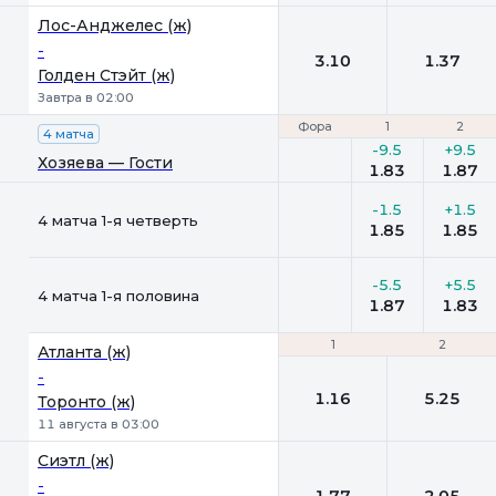
Лос-Анджелес (ж)
-
3.10
1.37
Голден Стэйт (ж)
Завтра в 02:00
Фора
Фора
1
1
2
2
4 матча
-9.5
+9.5
Хозяева — Гости
1.83
1.87
-1.5
+1.5
4 матча 1-я четверть
1.85
1.85
-5.5
+5.5
4 матча 1-я половина
1.87
1.83
1
1
2
2
Атланта (ж)
-
1.16
5.25
Торонто (ж)
11 августа в 03:00
Сиэтл (ж)
-
1.77
2.05