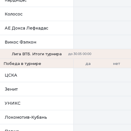
Колосос
АЕ Докса Лефкадас
Викос Фэлкон
Лига ВТБ. Итоги турнира
до 30.05 00:00
да
нет
Победа в турнире
ЦСКА
Зенит
УНИКС
Локомотив-Кубань