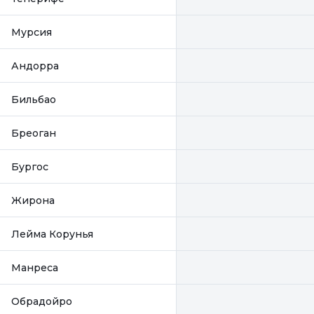
Мурсия
Андорра
Бильбао
Бреоган
Бургос
Жирона
Лейма Корунья
Манреса
Обрадойро