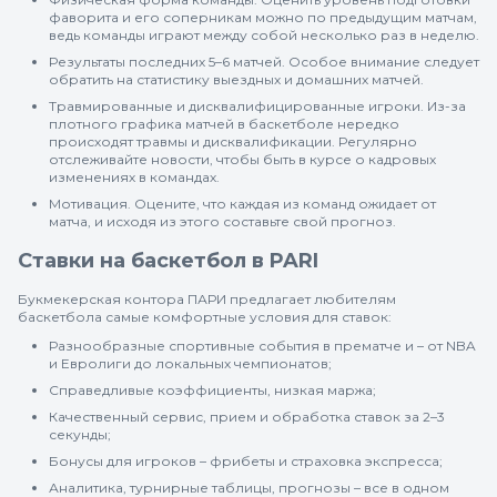
фаворита и его соперникам можно по предыдущим матчам,
ведь команды играют между собой несколько раз в неделю.
Результаты последних 5–6 матчей. Особое внимание следует
обратить на статистику выездных и домашних матчей.
Травмированные и дисквалифицированные игроки. Из-за
плотного графика матчей в баскетболе нередко
происходят травмы и дисквалификации. Регулярно
отслеживайте новости, чтобы быть в курсе о кадровых
изменениях в командах.
Мотивация. Оцените, что каждая из команд ожидает от
матча, и исходя из этого составьте свой прогноз.
Ставки на баскетбол в PARI
Букмекерская контора ПАРИ предлагает любителям
баскетбола самые комфортные условия для ставок:
Разнообразные спортивные события в прематче и – от NBA
и Евролиги до локальных чемпионатов;
Справедливые коэффициенты, низкая маржа;
Качественный сервис, прием и обработка ставок за 2–3
секунды;
Бонусы для игроков – фрибеты и страховка экспресса;
Аналитика, турнирные таблицы, прогнозы – все в одном