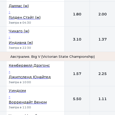
Даллас (ж)
-
1.80
2.00
Голден Стэйт (ж)
Завтра в 04:30
Чикаго (ж)
-
3.10
1.37
Индиана (ж)
Завтра в 22:30
Австралия. Big V (Victorian State Championship)
1
2
Кембервелл Дрэгонс
-
1.57
2.25
Джипсленд Юнайтед
Завтра в 10:00
Уиндхэм
-
5.50
1.11
Воррендайт Веном
Завтра в 11:00