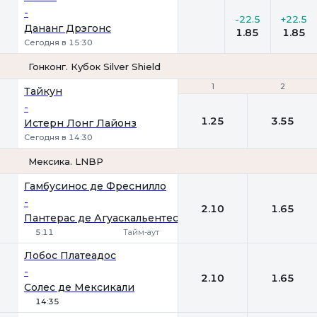
-
-22.5
+22.5
Дананг Дрэгонс
1.85
1.85
Сегодня в 15:30
Гонконг. Кубок Silver Shield
1
1
2
2
Тайкун
-
1.25
3.55
Истерн Лонг Лайонз
Сегодня в 14:30
Мексика. LNBP
1
2
Гамбусинос де Фреснилло
-
2.10
1.65
Пантерас де Агуаскальентес
5:11
Тайм-аут
Лобос Платеадос
-
2.10
1.65
Солес де Мексикали
14:35