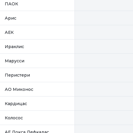
ПАОК
Арис
АЕК
Ираклис
Марусси
Перистери
АО Миконос
Кардицас
Колосос
АЕ Докса Лефкадас