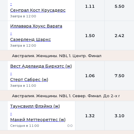
-
1.11
5.50
Сентрал Кост Крусадерс
Завтра в 12:00
Иллавара Хоукс Варата
-
1.50
2.42
Сазерленд Шаркс
Завтра в 12:00
Австралия. Женщины. NBL 1. Центр. Финал
1
2
Вест Аделаида Биркэтс (ж)
-
1.06
7.50
Стерт Сабрес (ж)
Завтра в 11:00
Австралия. Женщины. NBL 1. Север. Финал. До 2-х побед
1
2
Таунсвилл Флэймз (ж)
-
1.32
3.10
Макей Меттеореттес (ж)
Сегодня в 11:00
0:0