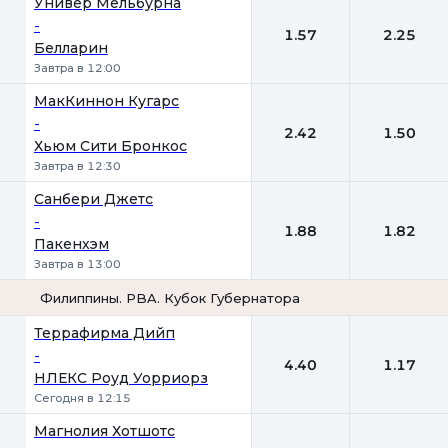
Универ Мельбурна
-
1.57
2.25
Белларин
Завтра в 12:00
МакКиннон Кугарс
-
2.42
1.50
Хьюм Сити Бронкос
Завтра в 12:30
Санбери Джетс
-
1.88
1.82
Пакенхэм
Завтра в 13:00
Филиппины. PBA. Кубок Губернатора
1
2
Террафирма Дийп
-
4.40
1.17
НЛЕКС Роуд Уорриорз
Сегодня в 12:15
Магнолия Хотшотс