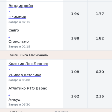
Вердирройо
-
1.94
1.77
Олимпия
Завтра в 02:15
Саяго
-
1.88
1.82
Стокольмо
Завтра в 02:15
Чили. Лига Насиональ
1
2
Колехио Лос Леонес
-
1.08
6.30
Универ Католика
Завтра в 03:00
Атлетико РТО Варас
-
1.62
2.15
Анкуд
Завтра в 03:30