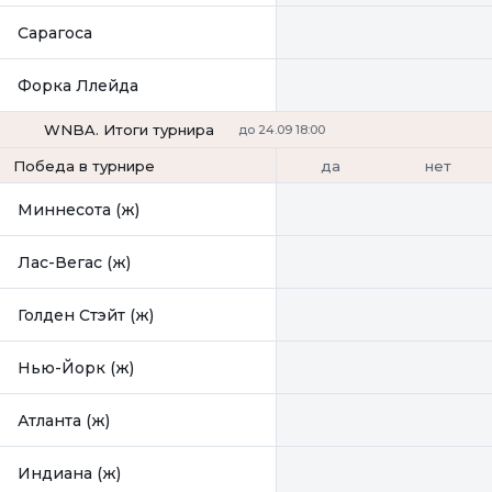
Сарагоса
Форка Ллейда
WNBA. Итоги турнира
до 24.09 18:00
да
нет
Победа в турнире
Миннесота (ж)
Лас-Вегас (ж)
Голден Стэйт (ж)
Нью-Йорк (ж)
Атланта (ж)
Индиана (ж)