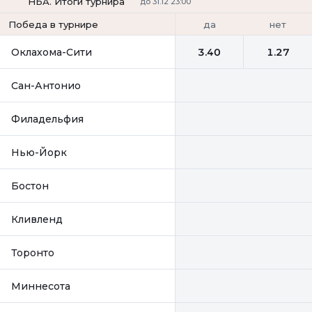
НБА. Итоги турнира
до 31.12 23:00
да
нет
Победа в турнире
Оклахома-Сити
3.40
1.27
Сан-Антонио
Филадельфия
Нью-Йорк
Бостон
Кливленд
Торонто
Миннесота