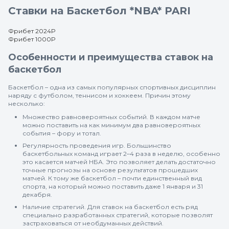
Ставки на Баскетбол *NBA* PARI
Фрибет 2024Р
Фрибет 1000Р
Особенности и преимущества ставок на
баскетбол
Баскетбол – одна из самых популярных спортивных дисциплин
наряду с футболом, теннисом и хоккеем. Причин этому
несколько:
Множество равновероятных событий. В каждом матче
можно поставить на как минимум два равновероятных
события – фору и тотал.
Регулярность проведения игр. Большинство
баскетбольных команд играет 2–4 раза в неделю, особенно
это касается матчей НБА. Это позволяет делать достаточно
точные прогнозы на основе результатов прошедших
матчей. К тому же баскетбол – почти единственный вид
спорта, на который можно поставить даже 1 января и 31
декабря.
Наличие стратегий. Для ставок на баскетбол есть ряд
специально разработанных стратегий, которые позволят
застраховаться от необдуманных действий.