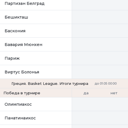
Партизан Белград
Бешикташ
Баскония
Бавария Мюнхен
Париж
Виртус Болонья
Греция. Basket League. Итоги турнира
до 01.05 00:00
да
нет
Победа в турнире
Олимпиакос
Панатинаикос