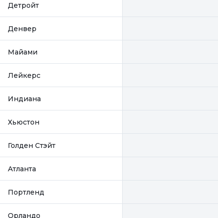
Детройт
Денвер
Майами
Лейкерс
Индиана
Хьюстон
Голден Стэйт
Атланта
Портленд
Орландо