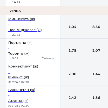
19:42
WNBA
1
2
Миннесота (ж)
-
1.04
8.50
Лос-Анджелес (ж)
21:42
Портленд (ж)
-
1.75
2.07
Торонто (ж)
5:04
Тайм-аут
Коннектикут (ж)
-
2.80
1.44
Финикс (ж)
Завтра в 02:30
Вашингтон (ж)
-
2.42
1.56
Атланта (ж)
Завтра в 02:30