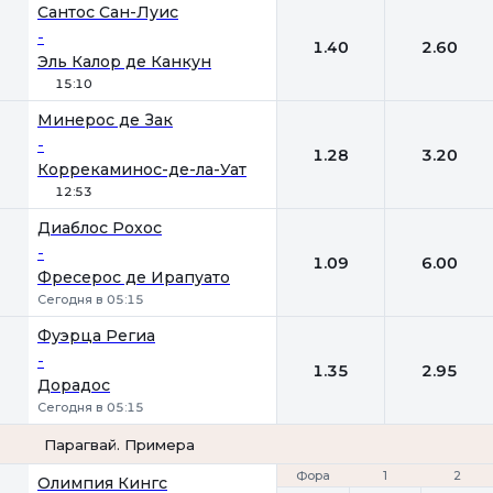
Сантос Сан-Луис
-
1.40
2.60
Эль Калор де Канкун
15:10
Минерос де Зак
-
1.28
3.20
Коррекаминос-де-ла-Уат
12:53
Диаблос Рохос
-
1.09
6.00
Фресерос де Ирапуато
Сегодня в 05:15
Фуэрца Региа
-
1.35
2.95
Дорадос
Сегодня в 05:15
Парагвай. Примера
Фора
Фора
1
1
2
2
Олимпия Кингс