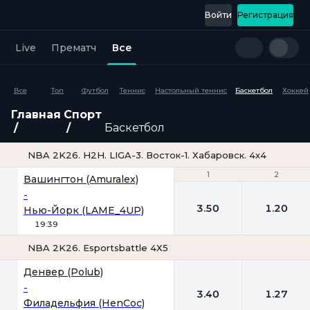
Войти
Регистрация
Live
Прематч
Все
Все
Топ
Футбол
Теннис
Настольный теннис
Баскетбол
Хоккей
Главная
Спорт
Баскетбол
NBA 2K26. H2H. LIGA-3. Восток-1. Хабаровск. 4х4
1
1
2
2
Вашингтон (Amuralex)
-
3.50
1.20
Нью-Йорк (LAME_4UP)
19:39
NBA 2K26. Esportsbattle 4Х5
1
2
Денвер (Polub)
-
3.40
1.27
Филадельфия (HenCoc)