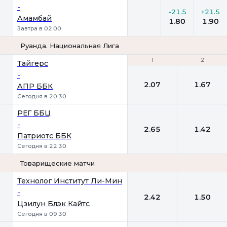
-
-21.5
+21.5
Амамбай
1.80
1.90
Завтра в 02:00
Руанда. Национальная Лига
1
1
2
2
Тайгерс
-
2.07
1.67
АПР ББК
Сегодня в 20:30
РЕГ ББЦ
-
2.65
1.42
Патриотс ББК
Сегодня в 22:30
Товарищеские матчи
1
2
Технолог Институт Ли-Мин
-
2.42
1.50
Цзилун Блэк Кайтс
Сегодня в 09:30