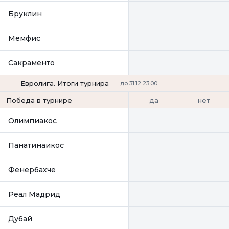
Бруклин
Мемфис
Сакраменто
Евролига. Итоги турнира
до 31.12 23:00
да
нет
Победа в турнире
Олимпиакос
Панатинаикос
Фенербахче
Реал Мадрид
Дубай