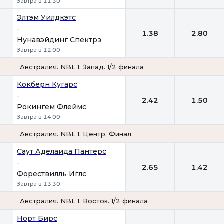
Завтра в 11:30
Элтэм Уилдкэтс
-
1.38
2.80
Нунавэйдинг Спектрз
Завтра в 12:00
Австралия. NBL 1. Запад. 1/2 финала
1
2
Кокберн Кугарс
-
2.42
1.50
Рокингем Флеймс
Завтра в 14:00
Австралия. NBL 1. Центр. Финал
1
2
Саут Аделаида Пантерс
-
2.65
1.42
Форествилль Иглс
Завтра в 13:30
Австралия. NBL 1. Восток. 1/2 финала
1
2
Норт Бирс