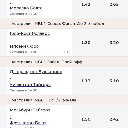
-
1.42
2.65
Мералко Болтс
Сегодня в 14:30
Австралия. NBL 1. Север. Финал. До 2-х побед
1
2
Голд-Кост Роллерс
-
1.30
3.20
Ипсвич Форс
Сегодня в 13:00
0:0
Австралия. NBL 1. Запад. Плей-офф
1
2
Джералдтон Букканирс
-
1.13
5.10
Уиллеттон Тайгерс
Сегодня в 14:30
Австралия. NBL 1. Юг. 1/2 финала
1
2
Мельбурн Тайгерз
-
1.50
2.42
Фрэнкстон Блюз