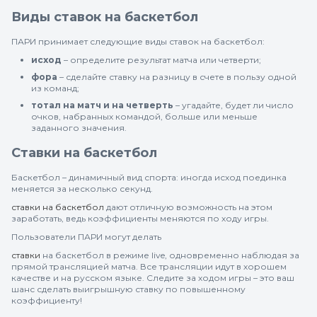
Виды ставок на баскетбол
ПАРИ принимает следующие виды ставок на баскетбол:
исход
– определите результат матча или четверти;
фора
– сделайте ставку на разницу в счете в пользу одной
из команд;
тотал на матч и на четверть
– угадайте, будет ли число
очков, набранных командой, больше или меньше
заданного значения.
Ставки на баскетбол
Баскетбол – динамичный вид спорта: иногда исход поединка
меняется за несколько секунд.
ставки на баскетбол
дают отличную возможность на этом
заработать, ведь коэффициенты меняются по ходу игры.
Пользователи ПАРИ могут делать
ставки
на баскетбол в режиме live, одновременно наблюдая за
прямой трансляцией матча. Все трансляции идут в хорошем
качестве и на русском языке. Следите за ходом игры – это ваш
шанс сделать выигрышную ставку по повышенному
коэффициенту!