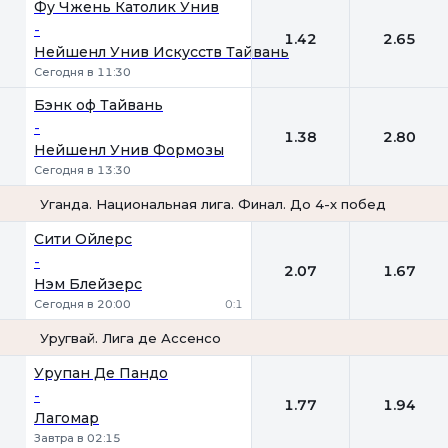
Фу Чжень Католик Унив
-
1.42
2.65
Нейшенл Унив Искусств Тайвань
Сегодня в 11:30
Бэнк оф Тайвань
-
1.38
2.80
Нейшенл Унив Формозы
Сегодня в 13:30
Уганда. Национальная лига. Финал. До 4-х побед
1
2
Сити Ойлерс
-
2.07
1.67
Нэм Блейзерс
Сегодня в 20:00
0:1
Уругвай. Лига де Ассенсо
1
2
Урупан Де Пандо
-
1.77
1.94
Лагомар
Завтра в 02:15