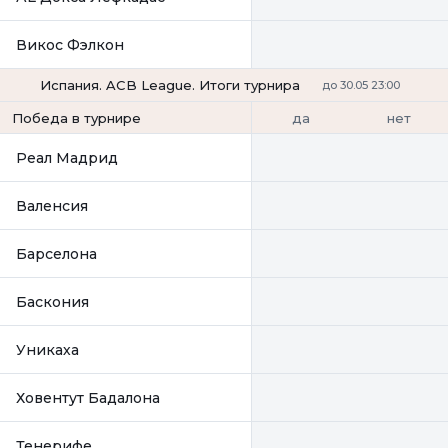
Викос Фэлкон
Испания. ACB League. Итоги турнира
до 30.05 23:00
да
нет
Победа в турнире
Реал Мадрид
Валенсия
Барселона
Баскония
Уникаха
Ховентут Бадалона
Тенерифе