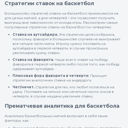
Стратегии ставок на баскетбол
Большинство стратегий ставок на баскетбол применяются не
для целых матчей, а для четвертей – это позволяет получить
выигрыш вне зависимости от исхода игры. Рассмотрим самые
популярные стратегии ставок на баскетбол по четвертям:
Ставка на аутсайдера.
Эта стратегия целесообразна,
поскольку фаворит в большинстве случаев не выигрывает
все четыре части матча. Игроку нужно поставить на
аутсайдера в первой четверти, в случае проигрыша
увеличивать сумму ставки.
Ставка на фаворита.
Чаще всего ставят на победу
фаворита в первой четверти либо после того, как победу
одерживает аутсайдер.
Плюсовая фора фаворита в четверти
. Принцип
стратегии аналогичен ставке на андердога.
Чет/нечет.
Стратегия для тех, кто любит полагаться на
удачу. Поставьте на четное или нечетное число очков в
четверти, в случае неудачи увеличьте ставку.
Прематчевая аналитика для баскетбола
Аналитика баскетбольных матчей включает в себя такие
факторы, как:
Физическая форма команды. Оценить уровень подготовки