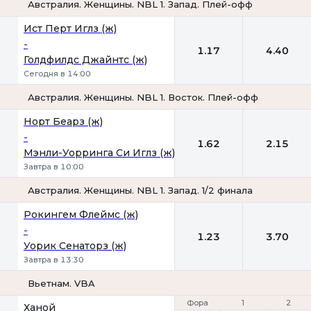
Австралия. Женщины. NBL 1. Запад. Плей-офф
1
2
Ист Перт Иглз (ж)
-
1.17
4.40
Голдфилдс Джайнтс (ж)
Сегодня в 14:00
Австралия. Женщины. NBL 1. Восток. Плей-офф
1
2
Норт Беарз (ж)
-
1.62
2.15
Мэнли-Уорринга Си Иглз (ж)
Завтра в 10:00
Австралия. Женщины. NBL 1. Запад. 1/2 финала
1
2
Рокингем Флеймс (ж)
-
1.23
3.70
Уорик Сенаторз (ж)
Завтра в 13:30
Вьетнам. VBA
Фора
Фора
1
1
2
2
Ханой