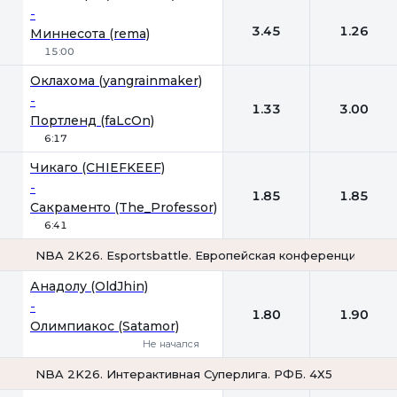
-
3.45
1.26
Миннесота (rema)
15:00
Оклахома (yangrainmaker)
-
1.33
3.00
Портленд (faLcOn)
6:17
Чикаго (CHIEFKEEF)
-
1.85
1.85
Сакраменто (The_Professor)
6:41
NBA 2K26. Esportsbattle. Европейская конференция. 4х5 
1
2
Анадолу (OldJhin)
-
1.80
1.90
Олимпиакос (Satamor)
Не начался
NBA 2K26. Интерактивная Суперлига. РФБ. 4Х5