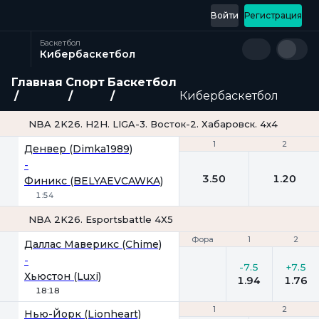
Войти
Регистрация
Баскетбол
Кибербаскетбол
Главная
Спорт
Баскетбол
Кибербаскетбол
NBA 2K26. H2H. LIGA-3. Восток-2. Хабаровск. 4х4
1
1
2
2
Денвер (Dimka1989)
-
3.50
1.20
Финикс (BELYAEVCAWKA)
1:54
NBA 2K26. Esportsbattle 4Х5
Фора
Фора
1
1
2
2
Даллас Маверикс (Chime)
-
-7.5
+7.5
Хьюстон (Luxi)
1.94
1.76
18:18
1
1
2
2
Нью-Йорк (Lionheart)