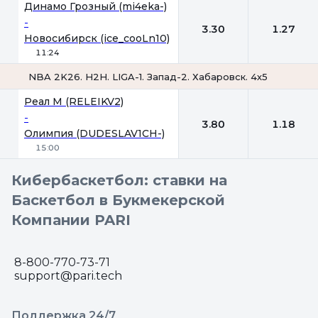
1
2
Динамо Грозный (mi4eka-)
-
3.30
1.27
Новосибирск (ice_cooLn10)
11:24
NBA 2K26. H2H. LIGA-1. Запад-2. Хабаровск. 4х5
1
2
Реал М (RELEIKV2)
-
3.80
1.18
Олимпия (DUDESLAV1CH-)
15:00
Кибербаскетбол: ставки на
Баскетбол в Букмекерской
Компании PARI
8-800-770-73-71
support@pari.tech
Поддержка 24/7