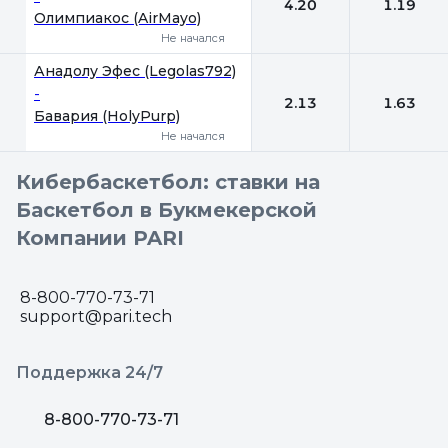
4.20
1.19
Олимпиакос (AirMayo)
Не начался
Анадолу Эфес (Legolas792)
-
2.13
1.63
Бавария (HolyPurp)
Не начался
Кибербаскетбол: ставки на
Баскетбол в Букмекерской
Компании PARI
8-800-770-73-71
support@pari.tech
Поддержка 24/7
8-800-770-73-71