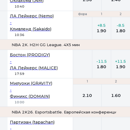
Оклахома (J4M)
10:40
Фора
Фора
1
1
2
2
ЛА Лейкерс (Nemo)
-
+8.5
-8.5
Кливленд (Sakaido)
1.90
1.80
10:36
NBA 2K. H2H GG League. 4X5 мин
Фора
1
2
Бостон (PRODIGY)
-
-11.5
+11.5
1.80
1.90
ЛА Лейкерс (MALICE)
17:59
1
1
2
2
Милуоки (GRAVITY)
-
2.10
1.60
Финикс (DOMAIN)
10:00
NBA 2K26. Esportsbattle. Европейская конференция. 4х5 
1
2
Партизан (tapachan)
-