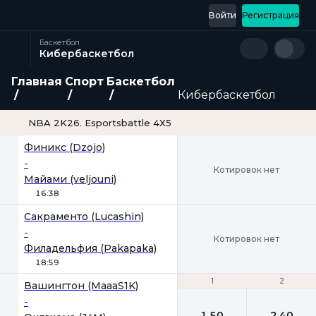
Войти
Регистрация
Баскетбол
Кибербаскетбол
Главная
Спорт
Баскетбол
Кибербаскетбол
NBA 2K26. Esportsbattle 4Х5
Финикс (Dzojo)
-
Котировок нет
Майами (veljouni)
16:38
Сакраменто (Lucashin)
-
Котировок нет
Филадельфия (Pakapaka)
18:59
1
1
2
2
Вашингтон (MaaaS1K)
-
1.50
2.40