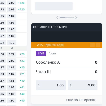
.75
2.02
+125
.72
2.05
+120
.95
1.82
.80
1.97
ПОПУЛЯРНЫЕ СОБЫТИЯ
.97
1.80
.97
1.80
Футбол
Киберспорт
Теннис
Настольный теннис
Баскетбол
.08
1.70
WTA. Торонто. Хард
Б
М
LIVE
1 сет
.00
1.72
+20
.70
2.02
+23
Соболенко А
0
.87
1.83
+20
Чжан Ш
0
.83
1.87
+21
.87
1.83
+40
1
1.05
2
9.00
.77
1.93
+41
.85
1.85
+40
Еще 48 котировок
.80
1.90
+40