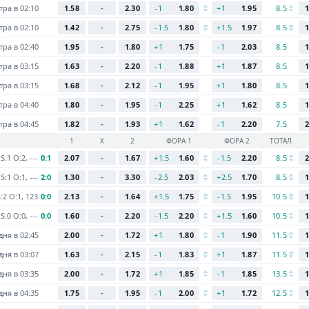
тра в 02:10
1.58
-
2.30
-1
1.80
+1
1.95
8.5
1
тра в 02:10
1.42
-
2.75
-1.5
1.80
+1.5
1.97
8.5
1
тра в 02:40
1.95
-
1.80
+1
1.75
-1
2.03
8.5
1
тра в 03:15
1.63
-
2.20
-1
1.88
+1
1.87
8.5
1
тра в 03:15
1.68
-
2.12
-1
1.95
+1
1.80
8.5
1
тра в 04:40
1.80
-
1.95
-1
2.25
+1
1.62
8.5
1
тра в 04:45
1.82
-
1.93
+1
1.62
-1
2.20
7.5
2
1
Х
2
ФОРА 1
ФОРА 2
ТОТАЛ
S:1 O:2, ---
0:1
2.07
-
1.67
+1.5
1.60
-1.5
2.20
8.5
2
S:1 O:1, ---
2:0
1.30
-
3.30
-2.5
2.03
+2.5
1.70
8.5
1
S:2 O:1, 123
0:0
2.13
-
1.64
+1.5
1.75
-1.5
1.95
10.5
1
S:0 O:0, ---
0:0
1.60
-
2.20
-1.5
2.20
+1.5
1.60
10.5
1
дня в 02:45
2.00
-
1.72
+1
1.80
-1
1.90
11.5
1
дня в 03:07
1.63
-
2.15
-1
1.83
+1
1.87
11.5
1
дня в 03:35
2.00
-
1.72
+1
1.85
-1
1.85
13.5
1
дня в 04:35
1.75
-
1.95
-1
2.00
+1
1.72
12.5
1