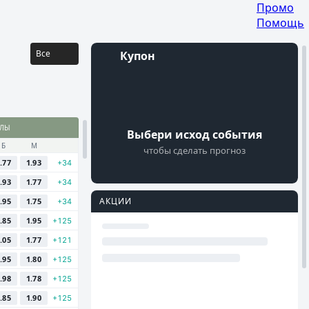
Промо
Помощь
Все
Купон
Войти
АЛЫ
Регистрация
Выбери исход события
Б
М
чтобы сделать прогноз
.77
1.93
+34
.93
1.77
+34
АКЦИИ
.95
1.75
+34
.85
1.95
+125
.05
1.77
+121
.95
1.80
+125
.98
1.78
+125
.85
1.90
+125