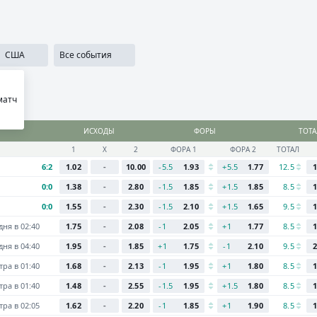
сти
SECRET
Медиа
Приложения
Результаты
...
США
Все события
матч
ИСХОДЫ
ФОРЫ
ТОТ
1
Х
2
ФОРА 1
ФОРА 2
ТОТАЛ
6:2
1.02
-
10.00
-5.5
1.93
+5.5
1.77
12.5
1
0:0
1.38
-
2.80
-1.5
1.85
+1.5
1.85
8.5
1
0:0
1.55
-
2.30
-1.5
2.10
+1.5
1.65
9.5
1
дня в 02:40
1.75
-
2.08
-1
2.05
+1
1.77
8.5
1
дня в 04:40
1.95
-
1.85
+1
1.75
-1
2.10
9.5
2
тра в 01:40
1.68
-
2.13
-1
1.95
+1
1.80
8.5
1
тра в 01:40
1.48
-
2.55
-1.5
1.95
+1.5
1.80
8.5
1
тра в 02:05
1.62
-
2.20
-1
1.85
+1
1.90
8.5
1