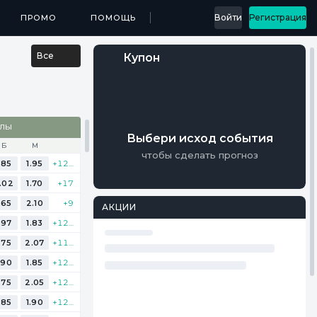
...
Войти
Регистрация
МЕДИА
ПРОМО
ПРИЛОЖЕНИЯ
ПОМОЩЬ
РЕЗУЛЬТАТЫ
Все
Купон
АЛЫ
Выбери исход события
Б
М
чтобы сделать прогноз
.85
1.95
+125
.02
1.70
+17
.65
2.10
+9
АКЦИИ
.97
1.83
+121
.75
2.07
+114
.90
1.85
+125
.75
2.05
+125
.85
1.90
+125