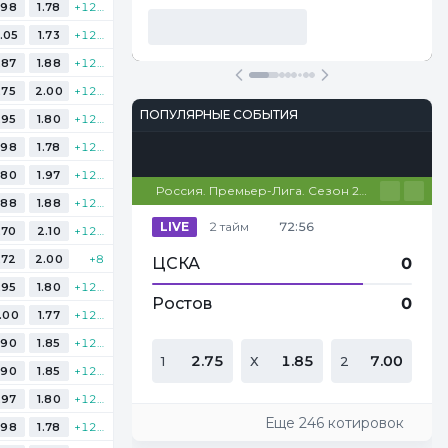
.98
1.78
+125
.05
1.73
+125
.87
1.88
+121
.75
2.00
+121
ПОПУЛЯРНЫЕ СОБЫТИЯ
.95
1.80
+121
.98
1.78
+125
Футбол
Киберспорт
Теннис
Настольный теннис
Баскетбол
.80
1.97
+125
Россия. Премьер-Лига. Сезон 26/27
.88
1.88
+121
LIVE
2 тайм
72:56
.70
2.10
+125
.72
2.00
+8
ЦСКА
0
.95
1.80
+121
Ростов
0
.00
1.77
+125
.90
1.85
+121
2.75
1.85
7.00
1
Х
2
.90
1.85
+121
.97
1.80
+125
Еще 246 котировок
.98
1.78
+121