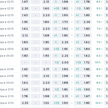
ра в 02:10
1.67
-
2.13
-1
1.98
+1
1.78
8.5
1
ра в 02:10
2.30
-
1.60
+1.5
1.82
-1.5
1.93
9.5
2
ра в 02:15
1.63
-
2.20
-1
1.90
+1
1.85
8.5
1
ра в 02:15
1.95
-
1.80
+1
1.73
-1
2.05
7.5
1
ра в 02:15
1.62
-
2.20
-1
1.92
+1
1.83
7.5
1
ра в 02:15
2.12
-
1.68
+1
1.85
-1
1.90
7.5
1
ра в 02:15
1.80
-
1.95
-1
2.25
+1
1.62
7.5
1
ра в 03:10
2.50
-
1.50
+1.5
1.95
-1.5
1.80
8.5
1
ра в 04:50
1.83
-
1.93
-1
2.25
+1
1.62
6.5
1
-
-
-
-1.5
2.00
+1.5
1.72
129.5
1
ра в 20:35
1.65
-
2.17
-1
1.90
+1
1.85
8.5
1
ра в 20:35
1.70
-
2.10
-1
1.98
+1
1.78
8.5
2
ра в 20:40
1.62
-
2.20
-1
1.88
+1
1.87
8.5
1
тра в 21:10
1.40
-
2.80
-1.5
1.85
+1.5
1.90
7.5
1
тра в 21:10
1.78
-
1.98
-1
2.13
+1
1.67
8.5
1
тра в 21:10
2.35
-
1.55
+1.5
1.90
-1.5
1.85
10.5
1