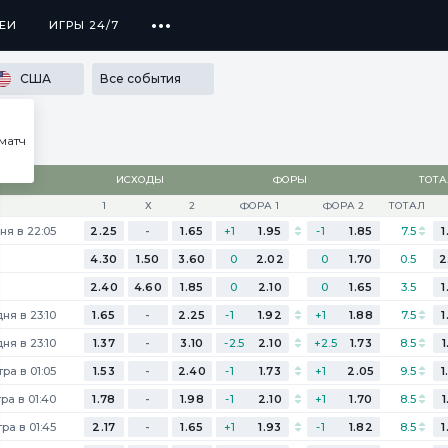
...
ЕИ
ЕИ
ИГРЫ 24/7
ИГРЫ 24/7
ПРОГРАММА ЛОЯЛЬНОСТИ
SECRET
США
Все события
матч
ИСХОДЫ
ФОРЫ
ТОТ
1
Х
2
ФОРА 1
ФОРА 2
ТОТАЛ
ня в 22:05
2.25
-
1.65
+1
1.95
-1
1.85
7.5
1
4.30
1.50
3.60
0
2.02
0
1.70
0.5
2
2.40
4.60
1.85
0
2.10
0
1.65
3.5
1
ня в 23:10
1.65
-
2.25
-1
1.92
+1
1.88
7.5
1
ня в 23:10
1.37
-
3.10
-2.5
2.10
+2.5
1.73
8.5
1
ра в 01:05
1.53
-
2.40
-1
1.73
+1
2.05
9.5
1
ра в 01:40
1.78
-
1.98
-1
2.10
+1
1.70
8.5
1
ра в 01:45
2.17
-
1.65
+1
1.93
-1
1.82
8.5
1