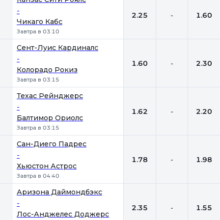
-
2.25
-
1.60
Чикаго Кабс
Завтра в 03:10
Сент-Луис Кардиналс
-
1.60
-
2.30
Колорадо Рокиз
Завтра в 03:15
Техас Рейнджерс
-
1.62
-
2.20
Балтимор Ориолс
Завтра в 03:15
Сан-Диего Падрес
-
1.78
-
1.98
Хьюстон Астрос
Завтра в 04:40
Аризона Даймондбэкс
-
2.35
-
1.55
Лос-Анджелес Доджерс