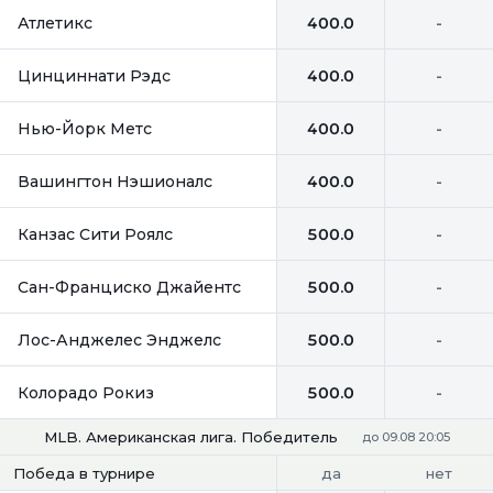
Атлетикс
400.0
-
Цинциннати Рэдс
400.0
-
Нью-Йорк Метс
400.0
-
Вашингтон Нэшионалс
400.0
-
Канзас Сити Роялс
500.0
-
Сан-Франциско Джайентс
500.0
-
Лос-Анджелес Энджелс
500.0
-
Колорадо Рокиз
500.0
-
MLB. Американская лига. Победитель
до 09.08 20:05
да
нет
Победа в турнире