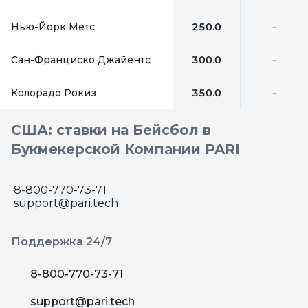
Нью-Йорк Метс
250.0
-
Сан-Франциско Джайентс
300.0
-
Колорадо Рокиз
350.0
-
США: ставки на Бейсбол в
Букмекерской Компании PARI
8-800-770-73-71
support@pari.tech
Поддержка 24/7
8-800-770-73-71
support@pari.tech