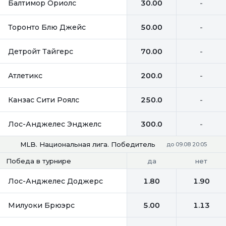
Балтимор Ориолс
30.00
-
Торонто Блю Джейс
50.00
-
Детройт Тайгерс
70.00
-
Атлетикс
200.0
-
Канзас Сити Роялс
250.0
-
Лос-Анджелес Энджелс
300.0
-
MLB. Национальная лига. Победитель
до 09.08 20:05
да
нет
Победа в турнире
Лос-Анджелес Доджерс
1.80
1.90
Милуоки Брюэрс
5.00
1.13