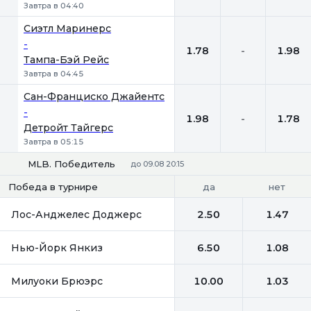
Завтра в 04:40
Сиэтл Маринерс
-
1.78
-
1.98
Тампа-Бэй Рейс
Завтра в 04:45
Сан-Франциско Джайентс
-
1.98
-
1.78
Детройт Тайгерс
Завтра в 05:15
MLB. Победитель
до 09.08 20:15
да
нет
Победа в турнире
Лос-Анджелес Доджерс
2.50
1.47
Нью-Йорк Янкиз
6.50
1.08
Милуоки Брюэрс
10.00
1.03