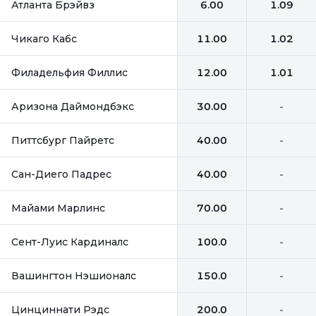
Атланта Брэйвз
6.00
1.09
Чикаго Кабс
11.00
1.02
Филадельфия Филлис
12.00
1.01
Аризона Даймондбэкс
30.00
-
Питтсбург Пайретс
40.00
-
Сан-Диего Падрес
40.00
-
Майами Марлинс
70.00
-
Сент-Луис Кардиналс
100.0
-
Вашингтон Нэшионалс
150.0
-
Цинциннати Рэдс
200.0
-