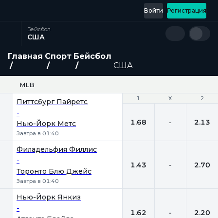
Войти
Регистрация
Бейсбол
США
Главная
Спорт
Бейсбол
США
MLB
1
1
Х
Х
2
2
Питтсбург Пайретс
-
1.68
-
2.13
Нью-Йорк Метс
Завтра в 01:40
Филадельфия Филлис
-
1.43
-
2.70
Торонто Блю Джейс
Завтра в 01:40
Нью-Йорк Янкиз
-
1.62
-
2.20