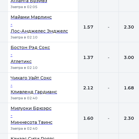
Атланта Брэйвз
Завтра в 02:05
Майами Марлинс
-
1.57
-
2.30
Лос-Анджелес Энджелс
Завтра в 02:10
Бостон Рэд Сокс
-
1.37
-
3.00
Атлетикс
Завтра в 02:10
Чикаго Уайт Сокс
-
2.12
-
1.68
Кливленд Гардианс
Завтра в 02:40
Милуоки Брюэрс
-
1.60
-
2.30
Миннесота Твинс
Завтра в 02:40
Канзас Сити Роялс