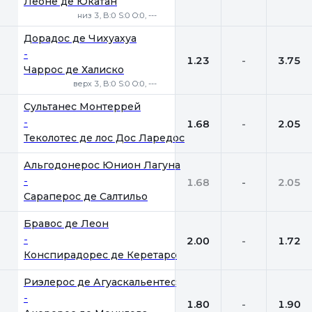
Леоне де Юкатан
низ 3, B:0 S:0 O:0, ---
Дорадос де Чихуахуа
-
1.23
-
3.75
Чаррос де Халиско
верх 3, B:0 S:0 O:0, ---
Сультанес Монтеррей
-
1.68
-
2.05
Теколотес де лос Дос Ларедос
Альгодонерос Юнион Лагуна
-
1.68
-
2.05
Сараперос де Салтильо
Бравос де Леон
-
2.00
-
1.72
Конспирадорес де Керетаро
Риэлерос де Агуаскальентес
-
1.80
-
1.90