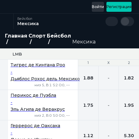
Войти
Регистрация
Бейсбол
Мексика
Главная
Спорт
Бейсбол
Мексика
LMB
1
1
Х
Х
2
2
Тигрес де Кинтана Роо
-
1.88
-
1.82
Дьяблос Рохос дель Мексико
низ 5, B:1 S:2 O:0, ---
Перикос де Пуэбла
-
1.75
-
1.95
Эль Агила де Веракрус
низ 2, B:0 S:0 O:0, ---
Геррерос де Оаксака
-
1.12
-
5.30