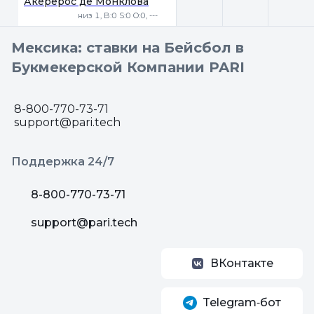
Акерерос де Монклова
низ 1, B:0 S:0 O:0, ---
Мексика: ставки на Бейсбол в
Букмекерской Компании PARI
8-800-770-73-71
support@pari.tech
Поддержка 24/7
8-800-770-73-71
support@pari.tech
ВКонтакте
Telegram‑бот