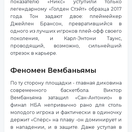
показателю «Никс» уступили только
легендарному «Голден Стэйт» образца 2017
года. Тон задают двое: плеймейкер
Джейлен Брансон, превратившийся в
одного из лучших игроков плей-офф своего
поколения, и Карл-Энтони Таунс,
проводящий, возможно, сильнейший
отрезок в карьере.
Феномен Вембаньямы
По ту сторону площадки - главная диковина
современного баскетбола. Виктор
Вембаньяма затащил «Сан-Антонио» в
финал НБА непривычно рано для столь
молодого игрока и фактически в одиночку
держит «Спёрс» на плаву -он доминирует и
в нападении, и в защите. Даже уступая в