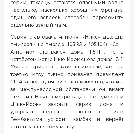
серии, техасцы остаются опасными ровно
настолько, насколько хорош их француз:
один его всплеск способен переломить
отдельно взятый матч.
Серия стартовала 4 июня: «Никс» дважды
выиграли на выезде (105:95 и 105:104), «Сан-
Антонио» отыгрался дома (115:111), но в
четвёртом матче Нью-Йорк снова дожал -3-1.
Финал привлёк такое внимание, что на
третью игру лично приезжал президент
США, а перед пятой стало известно, что из-
за международной обстановки он визит
отменил. На что смотреть дальше: сумеет ли
«Нью-Йорк» закрыть серию дома и
удержать нервы в концовке -или
Вембаньяма устроит камбэк и вернёт
интригу к шестому матчу.