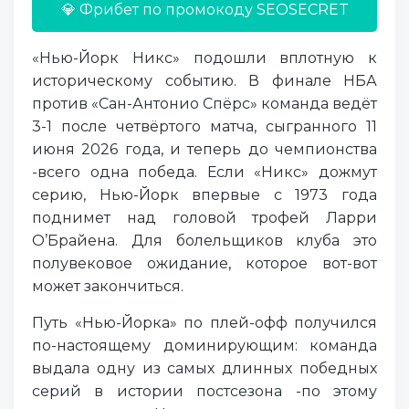
💎 Фрибет по промокоду SEOSECRET
«Нью-Йорк Никс» подошли вплотную к
историческому событию. В финале НБА
против «Сан-Антонио Спёрс» команда ведёт
3-1 после четвёртого матча, сыгранного 11
июня 2026 года, и теперь до чемпионства
-всего одна победа. Если «Никс» дожмут
серию, Нью-Йорк впервые с 1973 года
поднимет над головой трофей Ларри
О’Брайена. Для болельщиков клуба это
полувековое ожидание, которое вот-вот
может закончиться.
Путь «Нью-Йорка» по плей-офф получился
по-настоящему доминирующим: команда
выдала одну из самых длинных победных
серий в истории постсезона -по этому