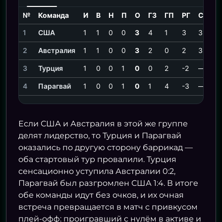
№
Команда
И
В
Н
П
О
ГЗ
ГП
РГ
СОИ
1
США
1
1
0
0
3
4
1
3
3
2
Австралия
1
1
0
0
3
2
0
2
3
3
Турция
1
0
0
1
0
0
2
-2
—
4
Парагвай
1
0
0
1
0
1
4
-3
—
Если США и Австралия в этой же группе
делят лидерство, то Турция и Парагвай
оказались по другую сторону баррикад —
оба стартовый тур провалили. Турция
сенсационно уступила Австралии 0:2,
Парагвай был разгромлен США 1:4. В итоге
обе команды идут без очков, и их очная
встреча превращается в матч с привкусом
плей-офф: проигравший с нулём в активе и