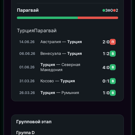
Парагвай
3
0
2
Турция
Парагвай
Австралия —
Турция
2:0
14.06.26
П
Венесуэла —
Турция
1:2
06.06.26
В
Турция
— Северная
4:0
01.06.26
В
Македония
Косово —
Турция
0:1
31.03.26
В
Турция
— Румыния
1:0
26.03.26
В
Групповой этап
Группа D