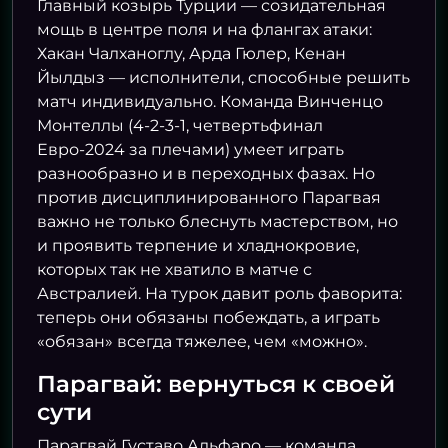
Главный козырь Турции — созидательная
мощь в центре поля и на флангах атаки:
Хакан Чалханоглу, Арда Гюлер, Кенан
Йылдыз — исполнители, способные решить
матч индивидуально. Команда Винченцо
Монтеллы (4-2-3-1, четвертьфинал
Евро-2024 за плечами) умеет играть
разнообразно и в переходных фазах. Но
против дисциплинированного Парагвая
важно не только блеснуть мастерством, но
и проявить терпение и хладнокровие,
которых так не хватило в матче с
Австралией. На турок давит роль фаворита:
теперь они обязаны побеждать, а играть
«обязан» всегда тяжелее, чем «можно».
Парагвай: вернуться к своей
сути
Парагвай Густаво Альфаро — команда,